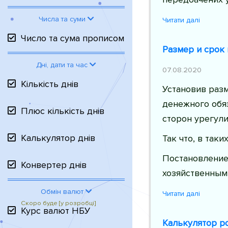
Числа та суми
Читати далі
Число та сума прописом
Размер и срок
Дні, дати та час
07.08.2020
Кількість днів
Установив раз
денежного обя
Плюс кількість днів
сторон урегули
Калькулятор днів
Так что, в так
Постановление 
Конвертер днів
хозяйственным
Обмін валют
Читати далі
Курс валют НБУ
Калькулятор ро