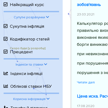
зобов'язань
Найкращий курс
23.03.2021
Супутні розрахунки
Калькулятор р
Сукупна інфляція
правильно визн
виконанні якихо
Кодифікатор статей
борги виникают
Прецедент
при невиконанн
при порушення
Індекси та ставки
порушення з і
Індекси інфляції
Читати далі
Облікові ставки НБУ
Цена иска. Рас
Корисна інформація
17.08.2020