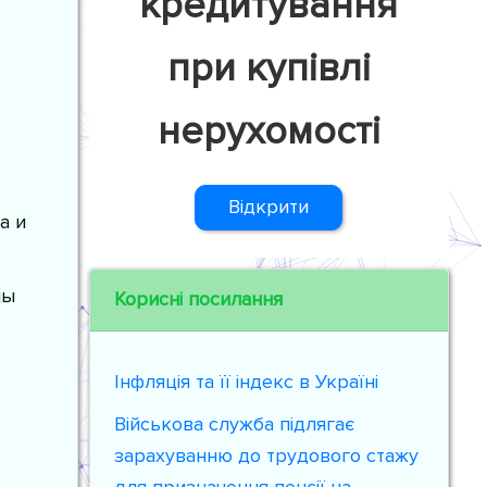
кредитування
при купівлі
нерухомості
Відкрити
а и
ны
Корисні посилання
Інфляція та її індекс в Україні
Військова служба підлягає
зарахуванню до трудового стажу