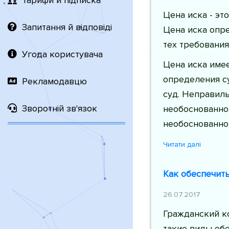
Тарифи й підписка
Цена иска - э
Запитання й відповіді
Цена иска опр
тех требовани
Угода користувача
Цена иска име
определения с
Рекламодавцю
суд. Неправил
Зворотній зв'язок
необоснованном
необоснованном
Читати далі
Как обеспечить
26.07.2017
Гражданский ко
такие виды обе