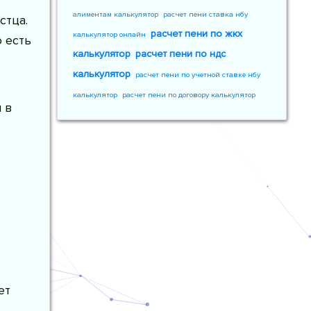
алиментам калькулятор
расчет пени ставка нбу
стца.
расчет пени по жкх
калькулятор онлайн
 есть
калькулятор
расчет пени по ндс
калькулятор
расчет пени по учетной ставке нбу
калькулятор
расчет пени по договору калькулятор
 в
ет