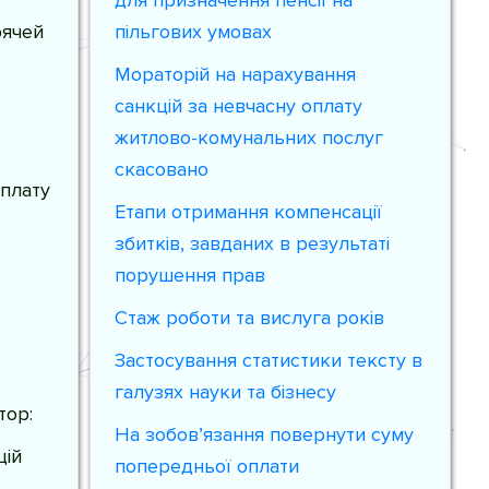
для призначення пенсії на
рячей
пільгових умовах
Мораторій на нарахування
санкцій за невчасну оплату
житлово-комунальних послуг
скасовано
плату
Етапи отримання компенсації
збитків, завданих в результаті
порушення прав
Стаж роботи та вислуга років
Застосування статистики тексту в
галузях науки та бізнесу
тор:
На зобов’язання повернути суму
цій
попередньої оплати