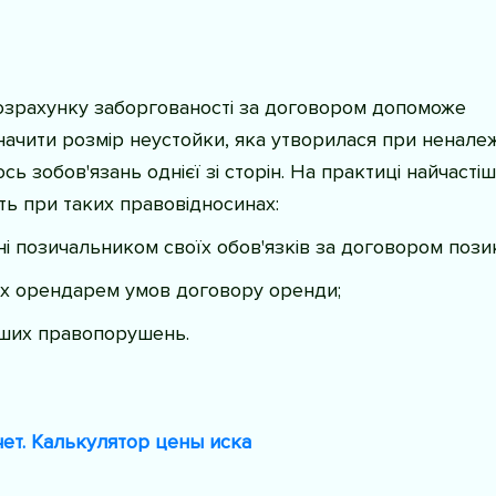
озрахунку заборгованості за договором допоможе
ачити розмір неустойки, яка утворилася при ненале
сь зобов'язань однієї зі сторін. На практиці найчасті
ь при таких правовідносинах:
і позичальником своїх обов'язків за договором пози
х орендарем умов договору оренди;
нших правопорушень.
чет. Калькулятор цены иска