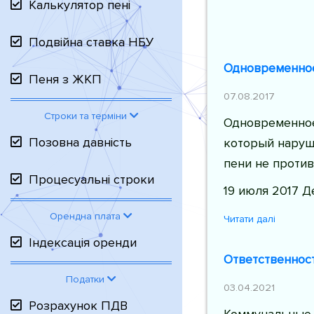
Калькулятор пені
Подвійна ставка НБУ
Одновременное
Пеня з ЖКП
07.08.2017
Строки та терміни
Одновременное
Позовна давність
который наруши
пени не проти
Процесуальні строки
19 июля 2017 Д
Орендна плата
Читати далі
Індексація оренди
Ответственност
Податки
03.04.2021
Розрахунок ПДВ
Коммунальные 