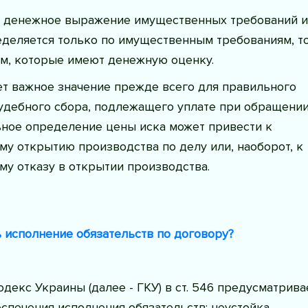
то денежное выражение имущественных требований и
еделяется только по имущественным требованиям, то
ям, которые имеют денежную оценку.
ет важное значение прежде всего для правильного
удебного сбора, подлежащего уплате при обращении
ьное определение цены иска может привести к
у открытию производства по делу или, наоборот, к
у отказу в открытии производства.
 исполнение обязательств по договору?
декс Украины (далее - ГКУ) в ст. 546 предусматрива
спечения исполнения обязательств: неустойка,