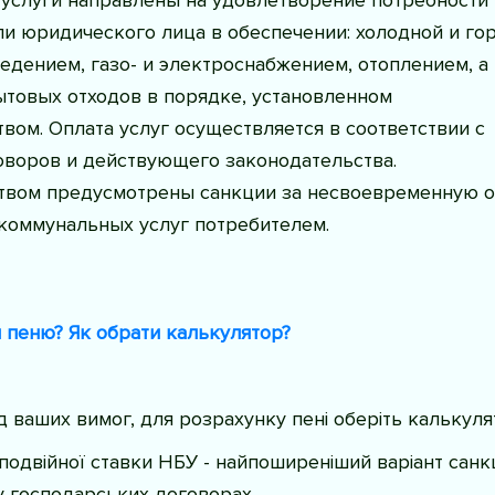
и юридического лица в обеспечении: холодной и го
едением, газо- и электроснабжением, отоплением, а
ытовых отходов в порядке, установленном
вом. Оплата услуг осуществляется в соответствии с
оворов и действующего законодательства.
твом предусмотрены санкции за несвоевременную о
коммунальных услуг потребителем.
 пеню? Як обрати калькулятор?
ід ваших вимог, для розрахунку пені оберіть калькуля
 подвійної ставки НБУ - найпоширеніший варіант санк
 господарських договорах.