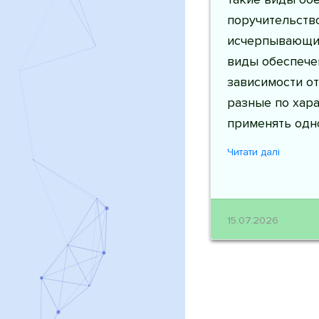
поручительство
исчерпывающий
виды обеспечен
зависимости от
разные по хара
применять одн
Читати далі
15.07.2026