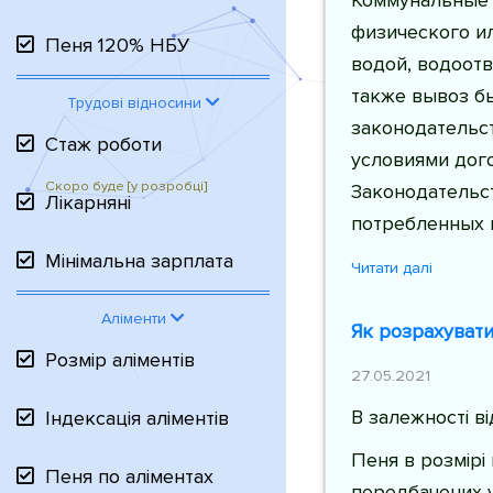
физического ил
Пеня 120% НБУ
водой, водоотв
также вывоз б
Трудові відносини
законодательст
Стаж роботи
условиями дог
Законодательс
Лікарняні
потребленных 
Мінімальна зарплата
Читати далі
Аліменти
Як розрахувати
Розмір аліментів
27.05.2021
В залежності в
Індексація аліментів
Пеня в розмірі
Пеня по аліментах
передбачених у