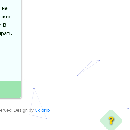
 не
еские
. В
ирать
eserved. Design by
Colorlib
.