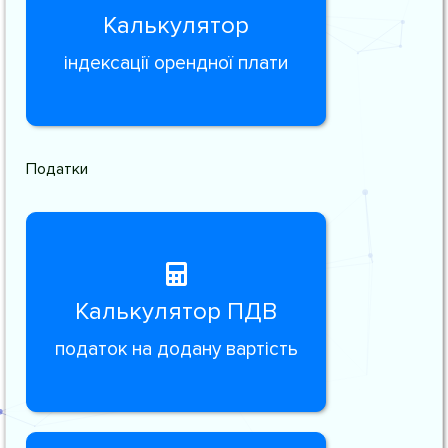
Калькулятор
індексації орендної плати
Податки
Калькулятор ПДВ
податок на додану вартість