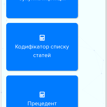
Кодифікатор списку
статей
Прецедент