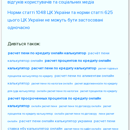
відгуків користувачів та соціальних медіа
Норми статті 1048 ЦК України та норми статті 625
цього ЦК України не можуть бути застосовані
одночасно
Дивіться також:
расчет пени по кредиту онлайн калькулятор
расчёт пени
калькулятор онлайн
расчет процентов по кредиту онлайн
калькулятор
расчет пени по кредиту калькулятор
расчет годовых
расчет пени по алиментам онлайн
процентов калькулятор по кредиту
калькулятор
расчет пени по налогам онлайн
расчет задолженности по кредиту
для суда калькулятор
онлайн расчет пени по налогам
расчет процентов по кредиту
расчет просроченных процентов по кредиту онлайн
калькулятор
онлайн расчет пени
расчет пени по договору онлайн
расчет
процентов по кредиту калькулятор
онлайн расчет пени по договору
пени расчет
расчет пени онлайн калькулятор украина
расчет пени
онлайн
ставка нбу калькулятор онлайн
расчет пени по ндфл онлайн
расчет пени