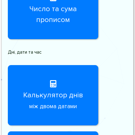
Число та сума
прописом
Дні, дати та час
Калькулятор днів
між двома датами