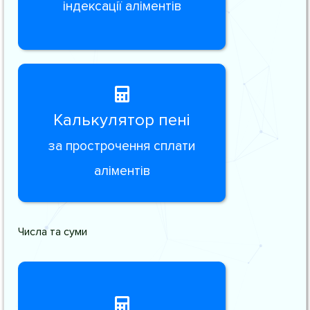
індексації аліментів
Калькулятор пені
за прострочення сплати
аліментів
Числа та суми