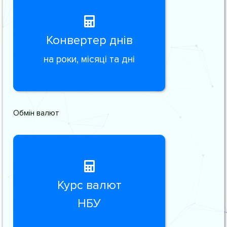
Конвертер днів
на роки, місяці та дні
Обмін валют
Курс валют
НБУ