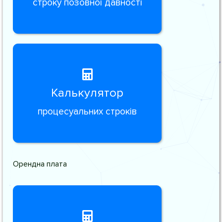
строку позовної давності
Калькулятор
процесуальних строків
Орендна плата