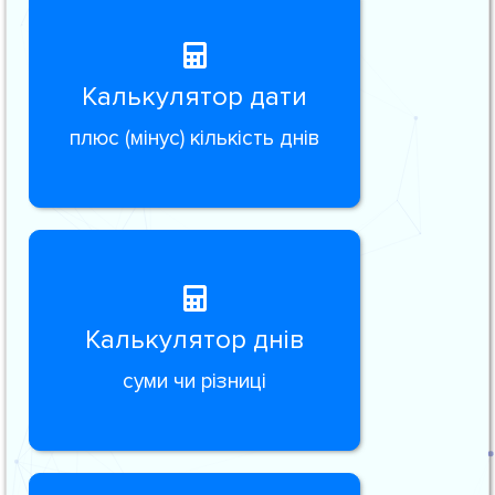
Калькулятор дати
плюс (мінус) кількість днів
Калькулятор днів
суми чи різниці