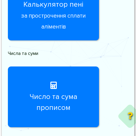
Калькулятор пені
за прострочення сплати
аліментів
Числа та суми
Число та сума
прописом