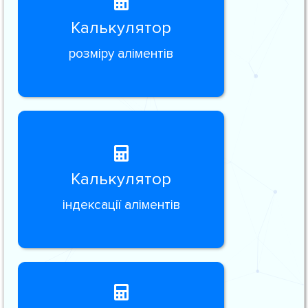
Калькулятор
розміру аліментів
Калькулятор
індексації аліментів