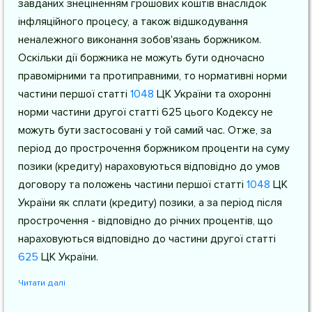
завданих знеціненням грошових коштів внаслідок
інфляційного процесу, а також відшкодування
неналежного виконання зобов'язань боржником.
Оскільки дії боржника не можуть бути одночасно
правомірними та протиправними, то нормативні норми
частини першої
статті
1048
ЦК України
та охоронні
норми частини другої статті 625 цього Кодексу не
можуть бути застосовані у той самий час. Отже, за
період до прострочення боржником проценти на суму
позики (кредиту) нараховуються відповідно до умов
договору та положень частини першої
статті
1048
ЦК
України
як сплати (кредиту) позики, а за період після
прострочення - відповідно до річних процентів, що
нараховуються відповідно до частини другої
статті
625
ЦК України
.
Читати далі