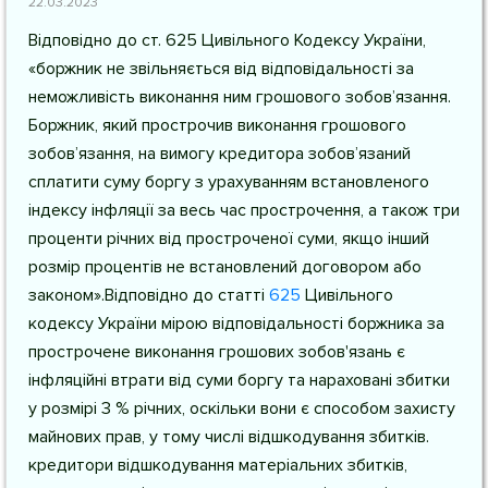
22.03.2023
Відповідно до
ст. 625 Цивільного Кодексу України
,
«боржник не звільняється від відповідальності за
неможливість виконання ним грошового зобов’язання.
Боржник, який прострочив виконання грошового
зобов’язання, на вимогу кредитора зобов’язаний
сплатити суму боргу з урахуванням встановленого
індексу інфляції за весь час прострочення, а також три
проценти річних від простроченої суми, якщо інший
розмір процентів не встановлений договором або
законом».Відповідно до
статті
625
Цивільного
кодексу України
мірою відповідальності боржника за
прострочене виконання грошових зобов'язань є
інфляційні втрати від суми боргу та нараховані збитки
у розмірі 3 % річних, оскільки вони є способом захисту
майнових прав, у тому числі відшкодування збитків.
кредитори відшкодування матеріальних збитків,