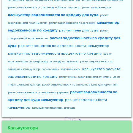
расчет задолженности по договору займа калькулятор
расчет задолженности
калькулятор задолженности по кредиту для суда
расчет
калькулятор
задолженности по алиментам
расчет задолженности по договору
задолженности по кредиту
расчет пени для суда
расчет
расчет задолженности по кредиту для
просроченной задолженности
суда
расчет процентов по задолженности калькулятор
калькулятор задолженности процентов по кредиту
расчет
задолженности по кредитному договору калькулятор
расчет задолженности по
калькулятор расчета
алиментам калькулятор
расчет суммы задолженности
задолженности по кредиту
расчет суммы задолженности с учетом индекса
инфляции (калькулятор)
расчет задолженности по алиментам калькулятор онлайн
расчет задолженности по
расчет задолженности по алиментам украина
кредиту для суда калькулятор
расчет задолженности
калькулятор
калькулятор инфляции для суда
Калькулятори