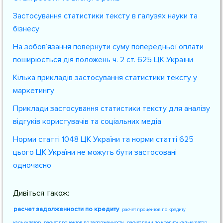
Застосування статистики тексту в галузях науки та
бізнесу
На зобов’язання повернути суму попередньої оплати
поширюється дія положень ч. 2 ст. 625 ЦК України
Кілька прикладів застосування статистики тексту у
маркетингу
Приклади застосування статистики тексту для аналізу
відгуків користувачів та соціальних медіа
Норми статті 1048 ЦК України та норми статті 625
цього ЦК України не можуть бути застосовані
одночасно
Дивіться також:
расчет задолженности по кредиту
расчет процентов по кредиту
калькулятор
расчет процентов по задолженности
расчет пени по кредиту калькулятор