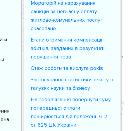
Мораторій на нарахування
санкцій за невчасну оплату
житлово-комунальних послуг
скасовано
а и
Етапи отримання компенсації
збитків, завданих в результаті
порушення прав
ны
Стаж роботи та вислуга років
Застосування статистики тексту в
галузях науки та бізнесу
На зобов’язання повернути суму
попередньої оплати
ения
поширюється дія положень ч. 2
рена
ст. 625 ЦК України