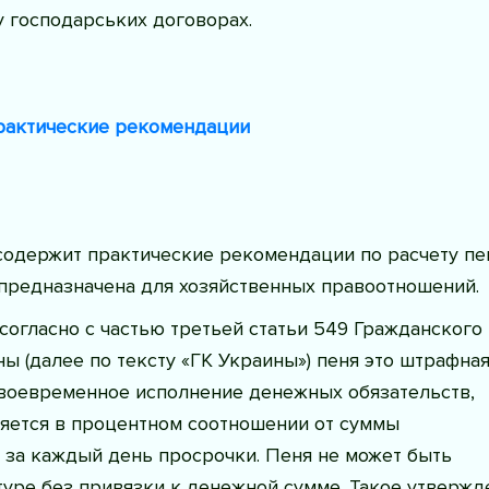
 господарських договорах.
Практические рекомендации
содержит практические рекомендации по расчету пе
 предназначена для хозяйственных правоотношений.
согласно с частью третьей статьи 549 Гражданского
ы (далее по тексту «ГК Украины») пеня это штрафна
своевременное исполнение денежных обязательств,
ляется в процентном соотношении от суммы
 за каждый день просрочки. Пеня не может быть
туре без привязки к денежной сумме. Такое утвержд