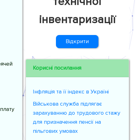
технічної
інвентаризації
Відкрити
рячей
Корисні посилання
Інфляція та її індекс в Україні
Військова служба підлягає
плату
зарахуванню до трудового стажу
для призначення пенсії на
пільгових умовах