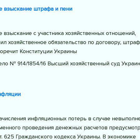
 взыскание штрафа и пени
 взыскание с участника хозяйственных отношений,
л хозяйственное обязательство по договору, штраф
воречит Конституции Украины
ело № 914/1854/16 Высший хозяйственный суд Украи
нфляции
ачисления инфляционных потерь в случае невыполн
менного проведения денежных расчетов предусмот
. 625 Гражданского кодекса Украины. В экономике