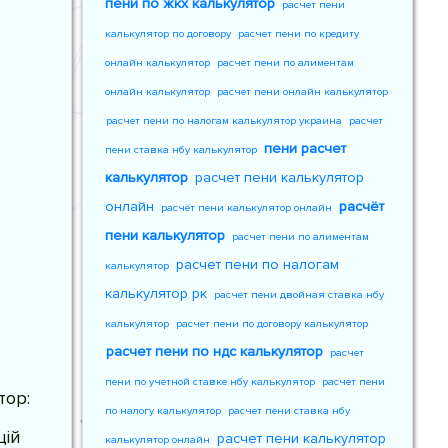
пени по жкх калькулятор
расчет пени
калькулятор по договору
расчет пени по кредиту
онлайн калькулятор
расчет пени по алиментам
онлайн калькулятор
расчет пени онлайн калькулятор
расчет пени по налогам калькулятор украина
расчет
пени расчет
пени ставка нбу калькулятор
калькулятор
расчет пени калькулятор
онлайн
расчёт
расчёт пени калькулятор онлайн
пени калькулятор
расчет пени по алиментам
расчет пени по налогам
калькулятор
калькулятор рк
расчет пени двойная ставка нбу
калькулятор
расчет пени по договору калькулятор
расчет пени по ндс калькулятор
расчет
пени по учетной ставке нбу калькулятор
расчет пени
тор:
по налогу калькулятор
расчет пени ставка нбу
цій
расчет пени калькулятор
калькулятор онлайн