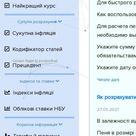
Для быстрого р
Найкращий курс
Как воспользо
Супутні розрахунки
Для расчета п
Сукупна інфляція
необходимо вы
Укажите сумму
Кодифікатор статей
обязательствам
Прецедент
Укажите дату о
Читати далі
Індекси та ставки
Індекси інфляції
Як розрахувати
Облікові ставки НБУ
27.05.2021
В залежності в
Корисна інформація
Пеня в розмірі