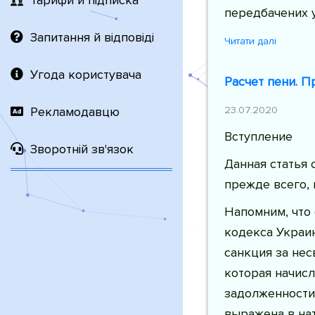
Тарифи й підписка
передбачених у
Запитання й відповіді
Читати далі
Угода користувача
Расчет пени. 
23.07.2020
Рекламодавцю
Вступление
Зворотній зв'язок
Данная статья 
прежде всего,
Напомним, что 
кодекса Украин
санкция за не
которая начис
задолженности
выражена в на