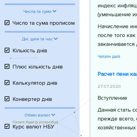
индекс инфляц
Числа та суми
(уменьшение их
Число та сума прописом
Начисление ин
после того как
Дні, дати та час
заканчивается
Кількість днів
Читати далі
Плюс кількість днів
Расчет пени ка
Калькулятор днів
27.07.2020
Вступление
Конвертер днів
Данная стать с
Обмін валют
прежде всего, 
Курс валют НБУ
хозяйственных