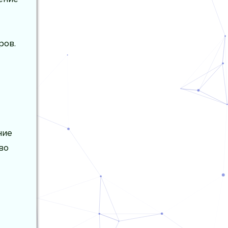
ров.
ние
во