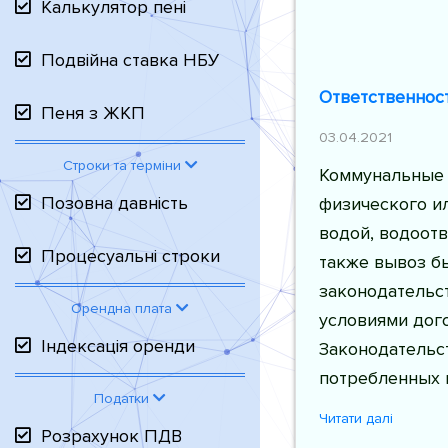
Калькулятор пені
Подвійна ставка НБУ
Ответственност
Пеня з ЖКП
03.04.2021
Строки та терміни
Коммунальные 
Позовна давність
физического ил
водой, водоотв
Процесуальні строки
также вывоз б
законодательст
Орендна плата
условиями дог
Індексація оренди
Законодательс
потребленных 
Податки
Читати далі
Розрахунок ПДВ