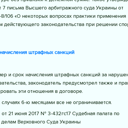
т 7 письма Высшего арбитражного суда Украины от
1-8/106 «О некоторых вопросах практики применения
м действующего законодательства при решении спо
 начисления штрафных санкций
мер и срок начисления штрафных санкций за наруше
зательства, законодатель предусмотрел также и пра
ровать эти отношения в договоре.
их случаях 6-ю месяцами все не ограничивается.
от 21 июня 2017 № 3-432гс17 Судебная палата по
 делам Верховного Суда Украины