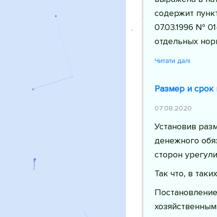
содержит пунк
07.03.1996 № 0
отдельных нор
Читати далі
Размер и срок
07.08.2020
Установив раз
денежного обя
сторон урегули
Так что, в так
Постановление 
хозяйственным