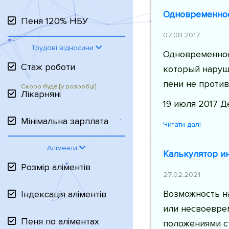
Одновременное
Пеня 120% НБУ
07.08.2017
Трудові відносини
Одновременное
Стаж роботи
который наруши
пени не проти
Лікарняні
19 июля 2017 Д
Мінімальна зарплата
Читати далі
Аліменти
Калькулятор и
Розмір аліментів
27.02.2021
Возможность н
Індексація аліментів
или несвоевре
Пеня по аліментах
положениями ст