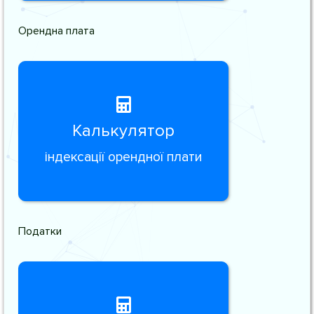
Орендна плата
Калькулятор
індексації орендної плати
Податки