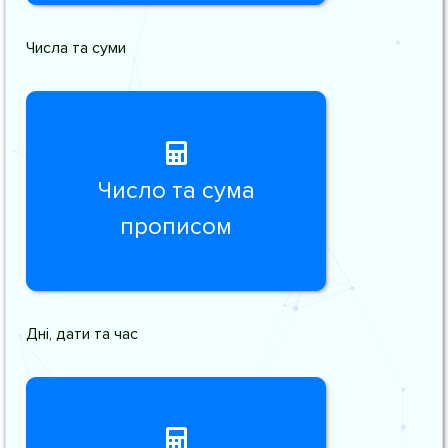
Числа та суми
Число та сума
прописом
Дні, дати та час