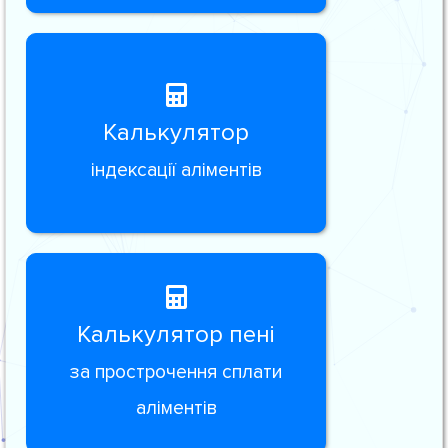
Калькулятор
індексації аліментів
Калькулятор пені
за прострочення сплати
аліментів