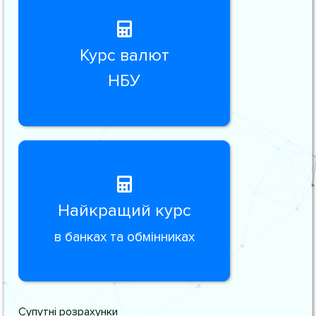
Курс валют
НБУ
Найкращий курс
в банках та обмінниках
Супутні розрахунки