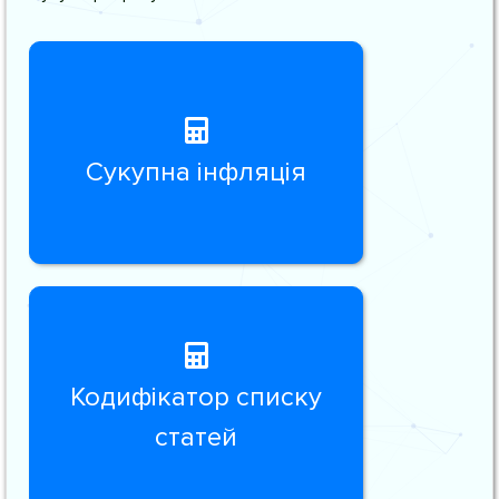
Сукупна інфляція
Кодифікатор списку
статей