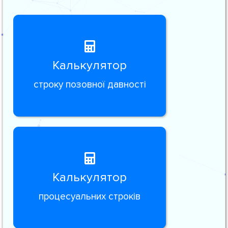
Калькулятор
строку позовної давності
Калькулятор
процесуальних строків