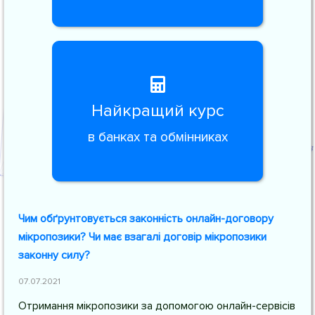
Найкращий курс
в банках та обмінниках
Чим обґрунтовується законність онлайн-договору
мікропозики? Чи має взагалі договір мікропозики
законну силу?
07.07.2021
Отримання мікропозики за допомогою онлайн-сервісів