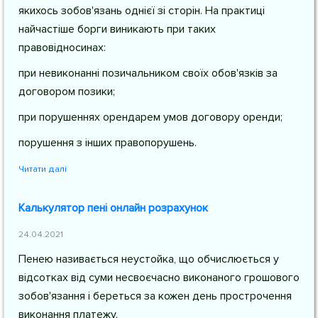
якихось зобов'язань однієї зі сторін. На практиці
найчастіше борги виникають при таких
правовідносинах:
при невиконанні позичальником своїх обов'язків за
договором позики;
при порушеннях орендарем умов договору оренди;
порушення з інших правопорушень.
Читати далі
Калькулятор пені онлайн розрахунок
24.04.2021
Пенею називається неустойка, що обчислюється у
відсотках від суми несвоєчасно виконаного грошового
зобов'язання і береться за кожен день прострочення
виконання платежу.