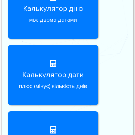
Калькулятор днів
між двома датами
Калькулятор дати
плюс (мінус) кількість днів