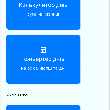
Калькулятор днів
суми чи різниці
Конвертер днів
на роки, місяці та дні
Обмін валют