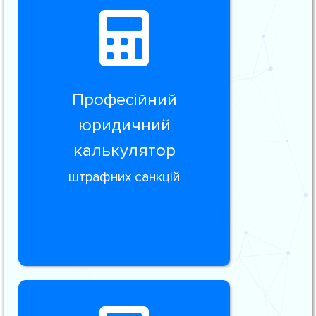
Професійний
юридичний
калькулятор
штрафних санкцій