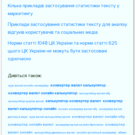
Кілька прикладів застосування статистики тексту у
маркетингу
Приклади застосування статистики тексту для аналізу
відгуків користувачів та соціальних медіа
Норми статті 1048 ЦК України та норми статті 625
цього ЦК України не можуть бути застосовані
одночасно
Дивіться також:
конвертер валют калькулятор
курс валют онлайн конвертер
конвертер валют онлайн калькулятор
калькулятор валют нбу
калькулятор конвертер валют
конвертер
калькулятор курсов валют
валют калькулятор онлайн
онлайн конвертер валют нбу
конвертер валют
конвертер валют онлайн нбу
доллар в евро
курс валют калькулятор валют
конвертер онлайн валют
конвертер
конвертер валют онлайн бесплатно
валют онлайн
калькулятор денежных валют
онлайн валютный конвертер
обмен