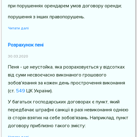
при порушеннях орендарем умов договору оренди;
порушення з інших правопорушень.
Читати далі
Розрахунок пені
30.03.2020
Пеня - це неустойка, яка розраховується у відсотках
від суми несвоєчасно виконаного грошового
зобов'язання за кожен день прострочення виконання
(
ст.
549
ЦК України
).
У багатьох господарських договорах є пункт, який
передбачає штрафні санкції в разі невиконання однією
із сторін взятих на себе зобов'язань. Наприклад, пункт
договору приблизно такого змісту: