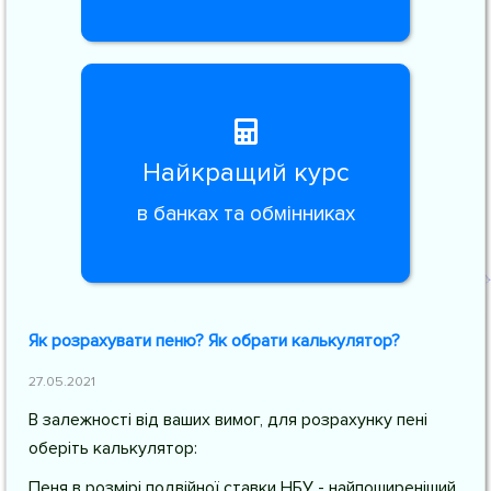
Найкращий курс
в банках та обмінниках
Як розрахувати пеню? Як обрати калькулятор?
27.05.2021
В залежності від ваших вимог, для розрахунку пені
оберіть калькулятор:
Пеня в розмірі подвійної ставки НБУ - найпоширеніший