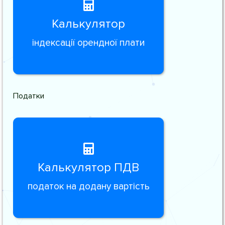
Калькулятор
індексації орендної плати
Податки
Калькулятор ПДВ
податок на додану вартість