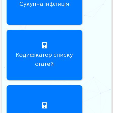
Сукупна інфляція
Кодифікатор списку
статей