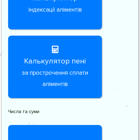
індексації аліментів
Калькулятор пені
за прострочення сплати
аліментів
Числа та суми