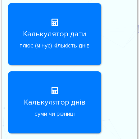
Калькулятор дати
плюс (мінус) кількість днів
Калькулятор днів
суми чи різниці