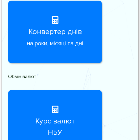
Конвертер днів
на роки, місяці та дні
Обмін валют
Курс валют
НБУ