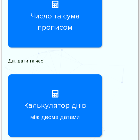
Число та сума
прописом
Дні, дати та час
Калькулятор днів
між двома датами