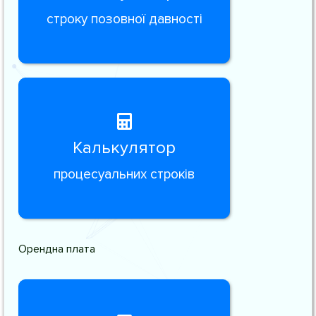
строку позовної давності
Калькулятор
процесуальних строків
Орендна плата