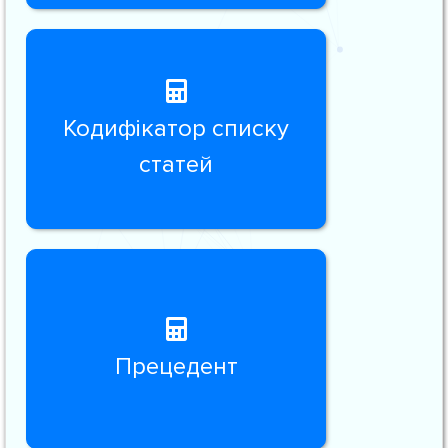
Кодифікатор списку
статей
Прецедент