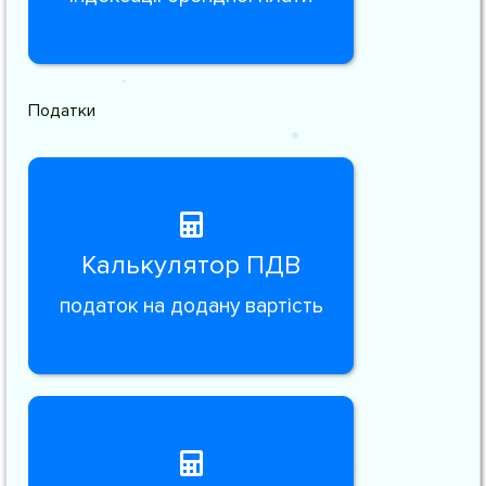
Податки
Калькулятор ПДВ
податок на додану вартість