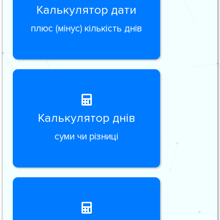
Калькулятор дати
плюс (мінус) кількість днів
Калькулятор днів
суми чи різниці