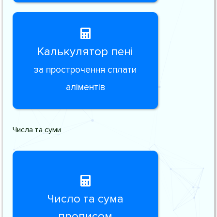
Калькулятор пені
за прострочення сплати
аліментів
Числа та суми
Число та сума
прописом