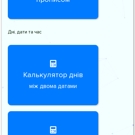
Дні, дати та час
Калькулятор днів
між двома датами