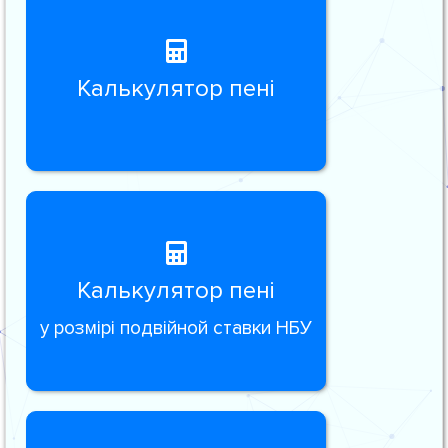
Калькулятор пені
Калькулятор пені
у розмірі подвійной ставки НБУ