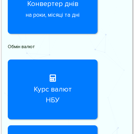
Конвертер днів
на роки, місяці та дні
Обмін валют
Курс валют
НБУ