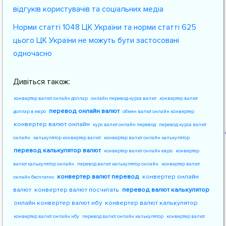
відгуків користувачів та соціальних медіа
Норми статті 1048 ЦК України та норми статті 625
цього ЦК України не можуть бути застосовані
одночасно
Дивіться також:
конвертер валют онлайн доллар
онлайн перевод курса валют
конвертер валют
перевод онлайн валют
доллар в евро
обмен валют онлайн конвертер
конвертер валют онлайн
курс валют онлайн перевод
перевод курса валют
онлайн
калькулятор конвертер валют
конвертер валют онлайн калькулятор
перевод калькулятор валют
конвертер валют онлайн евро
конвертер
валют калькулятор онлайн
перевод валют калькулятор онлайн
конвертер валют
конвертер валют перевод
конвертер онлайн
онлайн бесплатно
валют
конвертер валют посчитать
перевод валют калькулятор
онлайн конвертер валют нбу
конвертер валют калькулятор
конвертер валют онлайн нбу
перевод валют онлайн калькулятор
конвертер валют