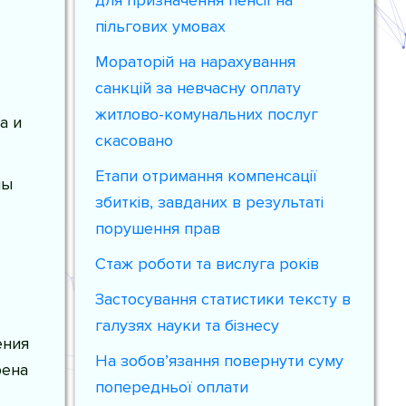
для призначення пенсії на
пільгових умовах
Мораторій на нарахування
санкцій за невчасну оплату
житлово-комунальних послуг
а и
скасовано
Етапи отримання компенсації
ны
збитків, завданих в результаті
порушення прав
Стаж роботи та вислуга років
Застосування статистики тексту в
галузях науки та бізнесу
ения
На зобов’язання повернути суму
рена
попередньої оплати