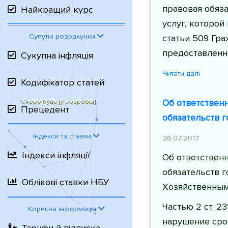
правовая обяз
Найкращий курс
услуг, которой
Супутні розрахунки
статьи 509 Гра
предоставленн
Сукупна інфляція
Читати далі
Кодифікатор статей
Об ответствен
Прецедент
обязательств 
Індекси та ставки
26.07.2017
Індекси інфляції
Об ответствен
обязательств 
Облікові ставки НБУ
Хозяйственным
Частью 2 ст. 2
Корисна інформація
нарушение сро