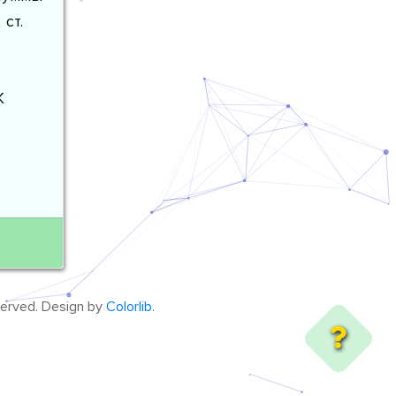
ст.
К
eserved. Design by
Colorlib
.