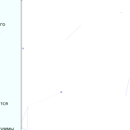
го
а
тся
 суммы