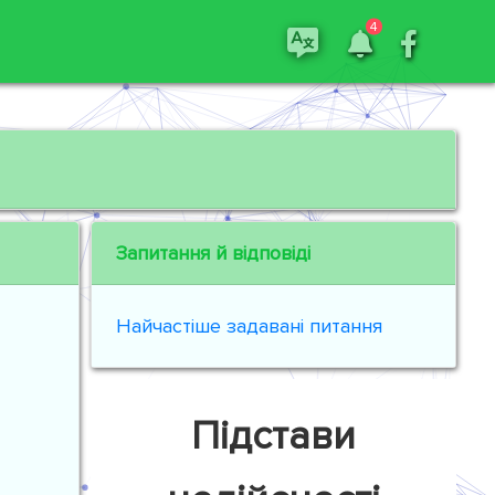
4
Запитання й відповіді
Найчастіше задавані питання
Підстави