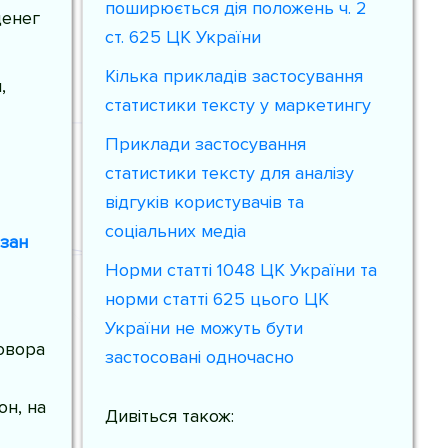
поширюється дія положень ч. 2
денег
ст. 625 ЦК України
Кілька прикладів застосування
,
статистики тексту у маркетингу
Приклади застосування
статистики тексту для аналізу
відгуків користувачів та
соціальних медіа
зан
Норми статті 1048 ЦК України та
норми статті 625 цього ЦК
України не можуть бути
овора
застосовані одночасно
он, на
Дивіться також: