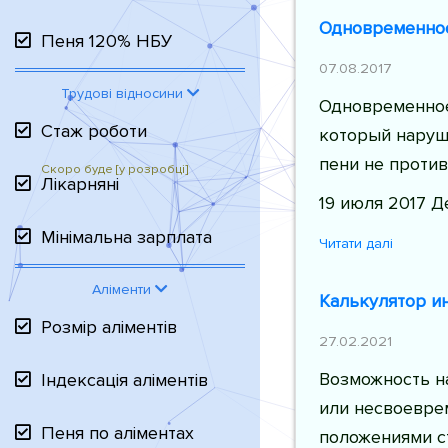
Одновременное
Пеня 120% НБУ
07.08.2017
Трудові відносини
Одновременное
Стаж роботи
который наруши
пени не проти
Лікарняні
19 июля 2017 Д
Мінімальна зарплата
Читати далі
Аліменти
Калькулятор и
Розмір аліментів
27.02.2021
Возможность н
Індексація аліментів
или несвоевре
Пеня по аліментах
положениями ст