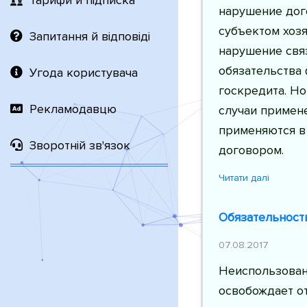
Тарифи й підписка
нарушение дого
субъектом хозя
Запитання й відповіді
нарушение свя
обязательства 
Угода користувача
госкредита. Но
Рекламодавцю
случаи примен
применяются в 
Зворотній зв'язок
договором.
Читати далі
Обязательност
07.08.2017
Неиспользован
освобождает о