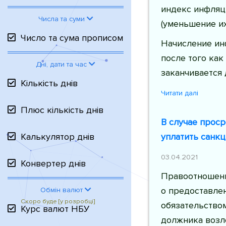
индекс инфляц
Числа та суми
(уменьшение их
Число та сума прописом
Начисление ин
после того как
Дні, дати та час
заканчивается
Кількість днів
Читати далі
Плюс кількість днів
В случае прос
уплатить санкц
Калькулятор днів
03.04.2021
Конвертер днів
Правоотношени
о предоставле
Обмін валют
обязательством
Курс валют НБУ
должника возл