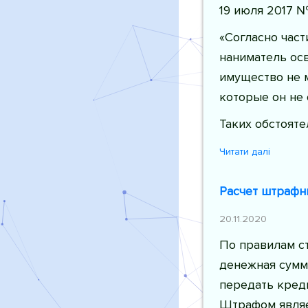
19 июля 2017 №
«Согласно част
наниматель осв
имущество не м
которые он не 
Таких обстояте
Читати далі
Расчет штрафн
20.11.2020
По правилам ст
денежная сумм
передать кред
Штрафом являет