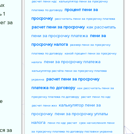
расчет пени ндс
калькулятор пени за просрочку
ых
процент пени за
платежа по договору
 1
просрочку
рассчитать пени за просрочку платежа
ег за
расчет пени за просрочку
как рассчитать
пени за просрочку платежа
пени за
просрочку налога
размер пени за просрочку
платежа по договору
какой процент пени за просрочку
пени за просрочку платежа
налога
калькулятор расчёта пени за просрочку платежа
расчет пени за просрочку
украина
платежа по договору
как рассчитать пени за
просрочку платежа по договору
расчет пени по ндс
е
калькулятор пени за
расчет пени жкх
просрочку
пени за просрочку уплаты
налога
пени по ндс расчет
срок начисления пени
ся за
за просрочку платежа по договору поставки украина