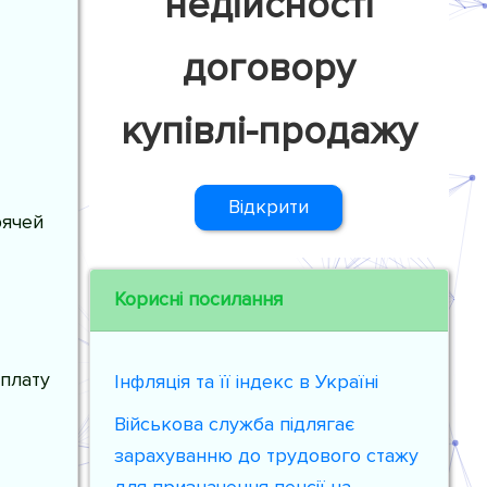
недійсності
договору
купівлі-продажу
Відкрити
рячей
Корисні посилання
плату
Інфляція та її індекс в Україні
Військова служба підлягає
зарахуванню до трудового стажу