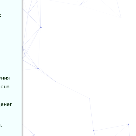
К
ения
рена
денег
,