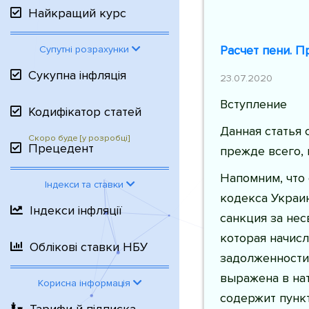
Найкращий курс
Расчет пени. 
Супутні розрахунки
Сукупна інфляція
23.07.2020
Вступление
Кодифікатор статей
Данная статья 
Прецедент
прежде всего,
Напомним, что 
Індекси та ставки
кодекса Украин
Індекси інфляції
санкция за не
которая начис
Облікові ставки НБУ
задолженности
выражена в на
Корисна інформація
содержит пунк