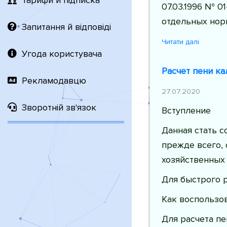
Тарифи й підписка
07.03.1996 № 0
отдельных нор
Запитання й відповіді
Читати далі
Угода користувача
Расчет пени ка
Рекламодавцю
27.07.2020
Зворотній зв'язок
Вступление
Данная стать с
прежде всего, 
хозяйственных
Для быстрого р
Как воспользо
Для расчета п