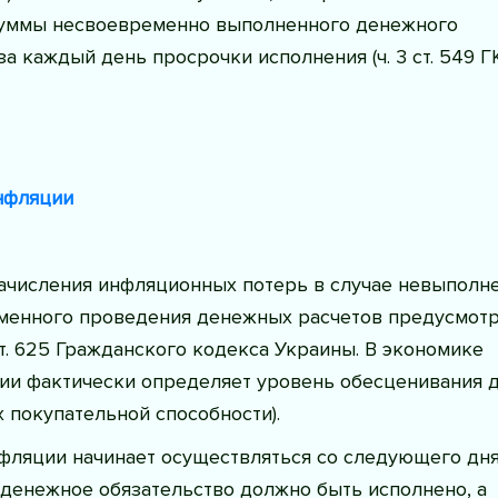
суммы несвоевременно выполненного денежного
за каждый день просрочки исполнения (ч. 3 ст. 549 Г
нфляции
ачисления инфляционных потерь в случае невыполн
менного проведения денежных расчетов предусмот
. 625 Гражданского кодекса Украины. В экономике
ии фактически определяет уровень обесценивания 
 покупательной способности).
фляции начинает осуществляться со следующего дня
 денежное обязательство должно быть исполнено, а