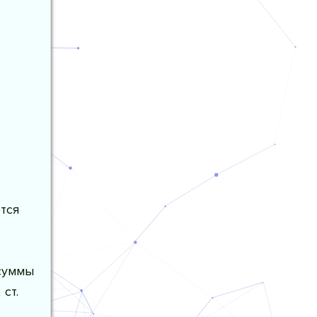
тся
 суммы
ст.