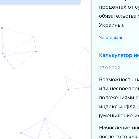
процентах от 
обязательства 
Украины).
Читати далі
Калькулятор и
27.02.2021
Возможность н
или несвоевре
положениями ст
индекс инфляц
(уменьшение их
Начисление ин
после того как