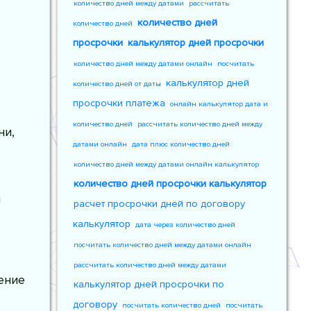
количество дней между датами
рассчитать
количество дней
количество дней
просрочки
калькулятор дней просрочки
количество дней между датами онлайн
посчитать
калькулятор дней
количество дней от даты
просрочки платежа
онлайн калькулятор дата и
количество дней
рассчитать количество дней между
ни,
датами онлайн
дата плюс количество дней
количество дней между датами онлайн калькулятор
количество дней просрочки калькулятор
я
расчет просрочки дней по договору
калькулятор
дата через количество дней
посчитать количество дней между датами онлайн
рассчитать количество дней между датами
ение
калькулятор дней просрочки по
договору
посчитать количество дней
посчитать