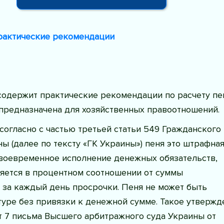
Практические рекомендации
содержит практические рекомендации по расчету пе
 предназначена для хозяйственных правоотношений.
согласно с частью третьей статьи 549 Гражданского
ы (далее по тексту «ГК Украины») пеня это штрафна
своевременное исполнение денежных обязательств,
ляется в процентном соотношении от суммы
 за каждый день просрочки. Пеня не может быть
туре без привязки к денежной сумме. Такое утвержд
т 7 письма Высшего арбитражного суда Украины от