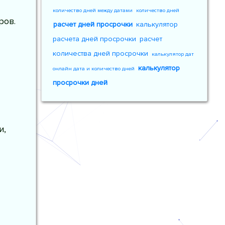
количество дней между датами
количество дней
ров.
расчет дней просрочки
калькулятор
расчета дней просрочки
расчет
количества дней просрочки
калькулятор дат
калькулятор
онлайн дата и количество дней
просрочки дней
и,