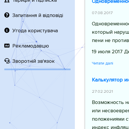
Тарифи й підписка
Одновременное
07.08.2017
Запитання й відповіді
Одновременное
Угода користувача
который наруши
пени не проти
Рекламодавцю
19 июля 2017 Д
Зворотній зв'язок
Читати далі
Калькулятор и
27.02.2021
Возможность н
или несвоевре
положениями ст
индекс инфляц