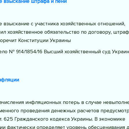
 взыскание штрафа и пени
 взыскание с участника хозяйственных отношений,
л хозяйственное обязательство по договору, штраф
воречит Конституции Украины
ело № 914/1854/16 Высший хозяйственный суд Украи
нфляции
ачисления инфляционных потерь в случае невыполн
менного проведения денежных расчетов предусмот
. 625 Гражданского кодекса Украины. В экономике
ии фактически определяет уровень обесценивания 