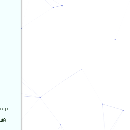
тор:
цій