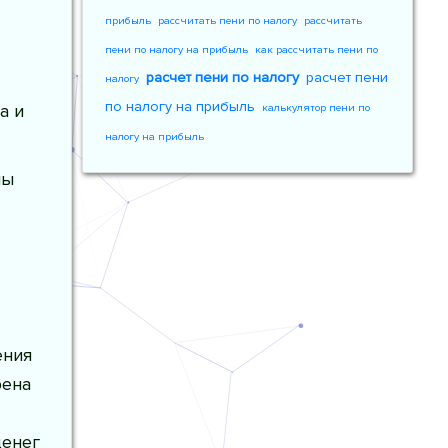
прибыль
рассчитать пени по налогу
рассчитать
пени по налогу на прибыль
как рассчитать пени по
расчет пени по налогу
расчет пени
налогу
по налогу на прибыль
а и
калькулятор пени по
налогу на прибыль
ны
ения
рена
денег