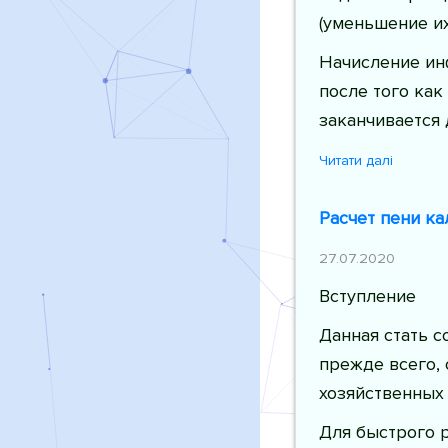
(уменьшение их
Начисление ин
после того как
заканчивается
Читати далі
Расчет пени ка
27.07.2020
Вступление
Данная стать с
прежде всего, 
хозяйственных
Для быстрого р