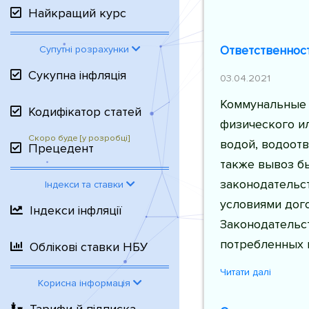
Найкращий курс
Ответственност
Супутні розрахунки
Сукупна інфляція
03.04.2021
Коммунальные 
Кодифікатор статей
физического ил
водой, водоотв
Прецедент
также вывоз б
законодательст
Індекси та ставки
условиями дог
Індекси інфляції
Законодательс
потребленных 
Облікові ставки НБУ
Читати далі
Корисна інформація