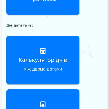
Дні, дати та час
Калькулятор днів
між двома датами