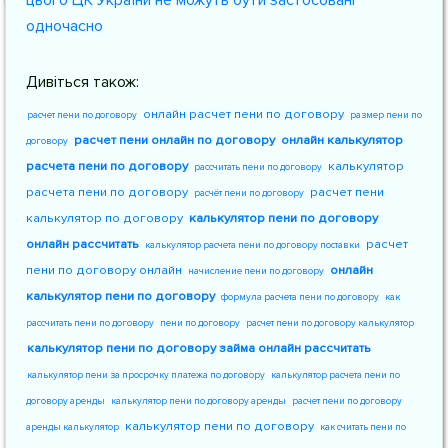
цього ЦК України не можуть бути застосовані
одночасно
Дивіться також:
онлайн расчет пени по договору
расчет пени по договору
размер пени по
расчет пени онлайн по договору
онлайн калькулятор
договору
расчета пени по договору
калькулятор
рассчитать пени по договору
расчета пени по договору
расчет пени
расчёт пени по договору
калькулятор по договору
калькулятор пени по договору
онлайн рассчитать
расчет
калькулятор расчета пени по договору поставки
пени по договору онлайн
онлайн
начисление пени по договору
калькулятор пени по договору
формула расчета пени по договору
как
рассчитать пени по договору
пени по договору
расчет пени по договору калькулятор
калькулятор пени по договору займа онлайн рассчитать
калькулятор пени за просрочку платежа по договору
калькулятор расчета пени по
договору аренды
калькулятор пени по договору аренды
расчет пени по договору
калькулятор пени по договору
аренды калькулятор
как считать пени по