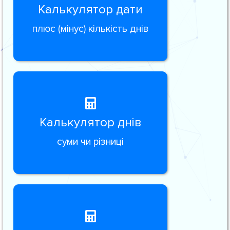
Калькулятор дати
плюс (мінус) кількість днів
Калькулятор днів
суми чи різниці