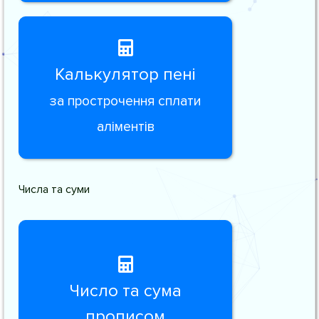
Калькулятор пені
за прострочення сплати
аліментів
Числа та суми
Число та сума
прописом