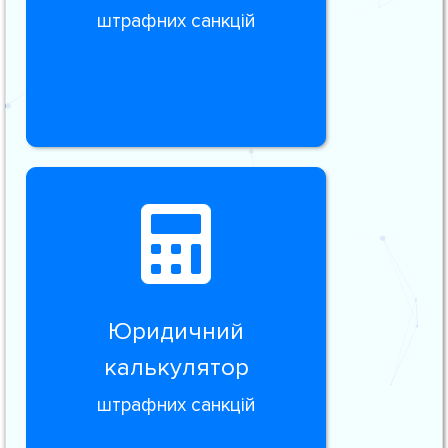
штрафних санкцій
Юридичний
калькулятор
штрафних санкцій