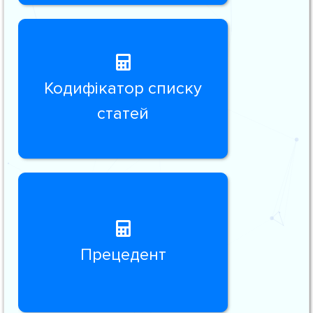
Кодифікатор списку
статей
Прецедент