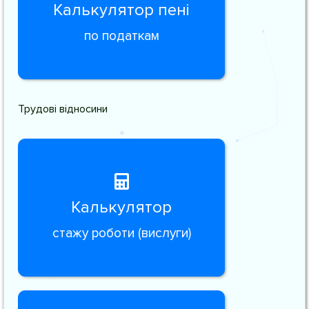
Калькулятор пені
по податкам
Трудові відносини
Калькулятор
стажу роботи (вислуги)