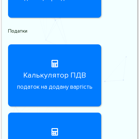
Податки
Калькулятор ПДВ
податок на додану вартість