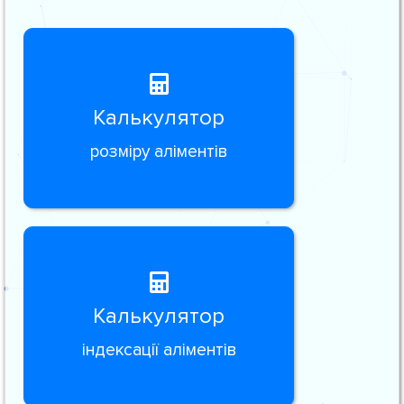
Калькулятор
розміру аліментів
Калькулятор
індексації аліментів