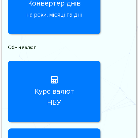
Конвертер днів
на роки, місяці та дні
Обмін валют
Курс валют
НБУ