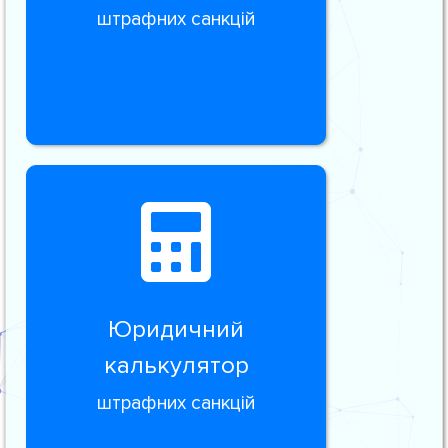
штрафних санкцій
Юридичний
калькулятор
штрафних санкцій