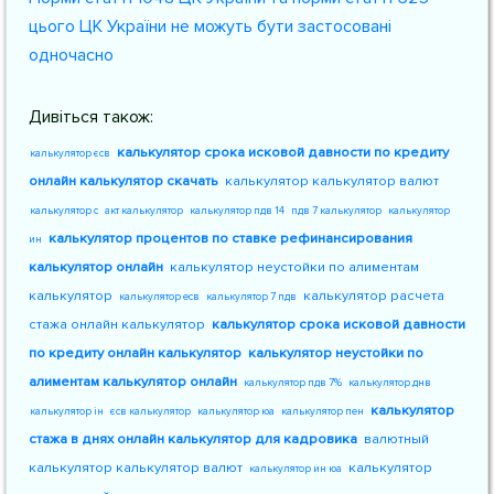
цього ЦК України не можуть бути застосовані
одночасно
Дивіться також:
калькулятор срока исковой давности по кредиту
калькулятор єсв
онлайн калькулятор скачать
калькулятор калькулятор валют
калькулятор с
акт калькулятор
калькулятор пдв 14
пдв 7 калькулятор
калькулятор
калькулятор процентов по ставке рефинансирования
ин
калькулятор онлайн
калькулятор неустойки по алиментам
калькулятор
калькулятор расчета
калькулятор есв
калькулятор 7 пдв
стажа онлайн калькулятор
калькулятор срока исковой давности
по кредиту онлайн калькулятор
калькулятор неустойки по
алиментам калькулятор онлайн
калькулятор пдв 7%
калькулятор днв
калькулятор
калькулятор ін
єсв калькулятор
калькулятор юа
калькулятор пен
стажа в днях онлайн калькулятор для кадровика
валютный
калькулятор калькулятор валют
калькулятор
калькулятор ин юа