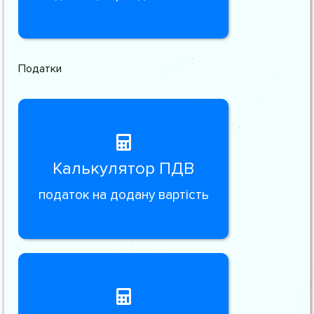
Податки
Калькулятор ПДВ
податок на додану вартість