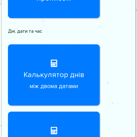
Дні, дати та час
Калькулятор днів
між двома датами