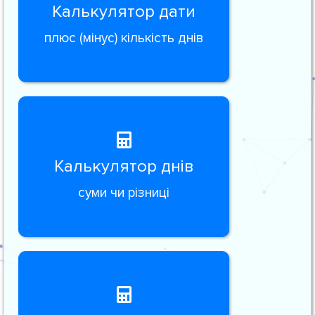
Калькулятор дати
плюс (мінус) кількість днів
Калькулятор днів
суми чи різниці