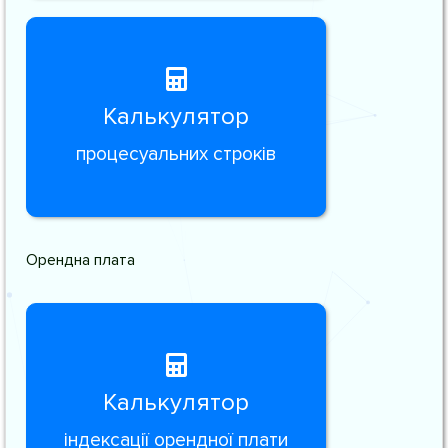
Калькулятор
процесуальних строків
Орендна плата
Калькулятор
індексації орендної плати