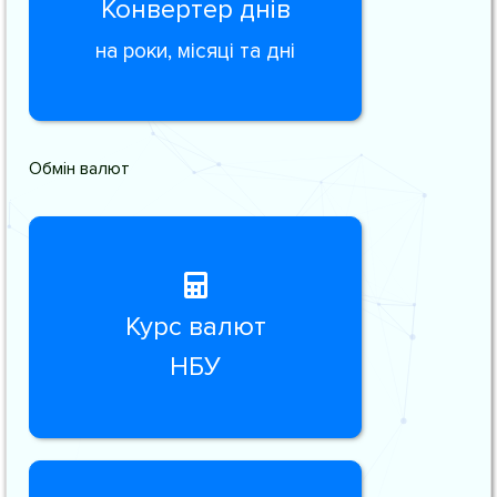
Конвертер днів
на роки, місяці та дні
Обмін валют
Курс валют
НБУ