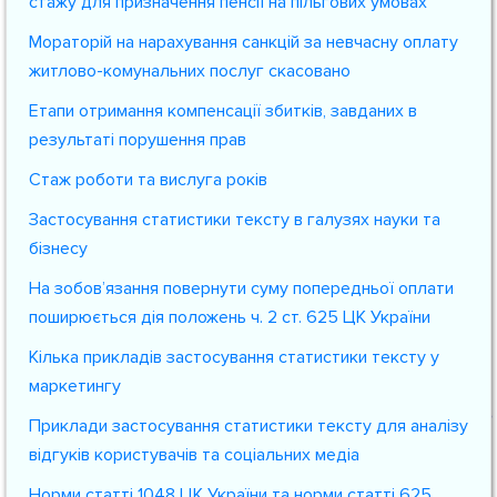
стажу для призначення пенсії на пільгових умовах
Мораторій на нарахування санкцій за невчасну оплату
житлово-комунальних послуг скасовано
Етапи отримання компенсації збитків, завданих в
результаті порушення прав
Стаж роботи та вислуга років
Застосування статистики тексту в галузях науки та
бізнесу
На зобов’язання повернути суму попередньої оплати
поширюється дія положень ч. 2 ст. 625 ЦК України
Кілька прикладів застосування статистики тексту у
маркетингу
Приклади застосування статистики тексту для аналізу
відгуків користувачів та соціальних медіа
Норми статті 1048 ЦК України та норми статті 625