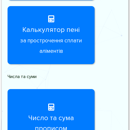
Калькулятор пені
за прострочення сплати
аліментів
Числа та суми
Число та сума
прописом