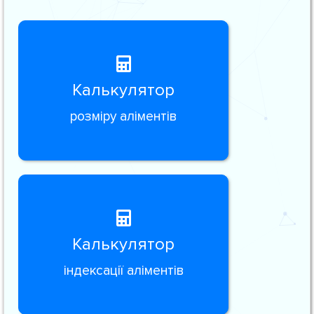
Калькулятор
розміру аліментів
Калькулятор
індексації аліментів