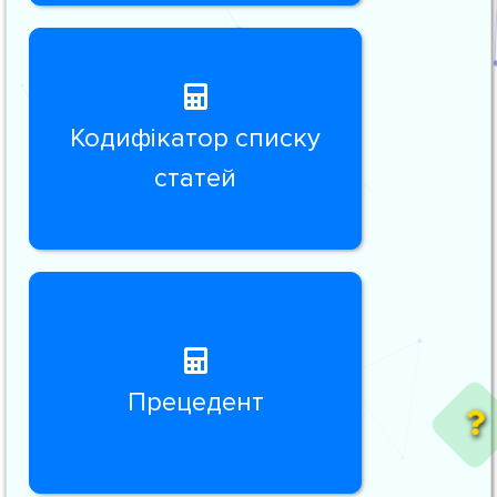
Кодифікатор списку
статей
Прецедент