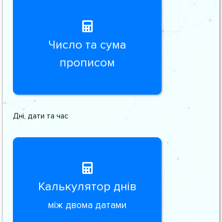
Число та сума
прописом
Дні, дати та час
Калькулятор днів
між двома датами