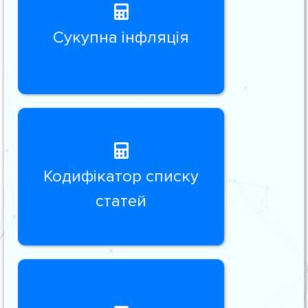
Сукупна інфляція
Кодифікатор списку
статей