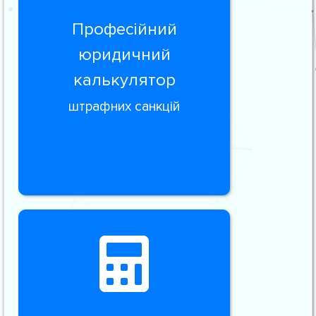
Професійний
юридичний
калькулятор
штрафних санкцій