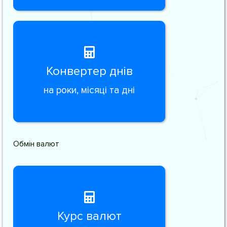
Конвертер днів
на роки, місяці та дні
Обмін валют
Курс валют