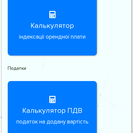
Калькулятор
індексації орендної плати
Податки
Калькулятор ПДВ
податок на додану вартість