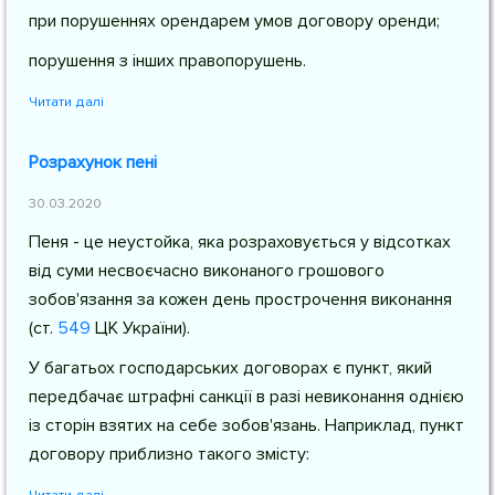
при порушеннях орендарем умов договору оренди;
порушення з інших правопорушень.
Читати далі
Розрахунок пені
30.03.2020
Пеня - це неустойка, яка розраховується у відсотках
від суми несвоєчасно виконаного грошового
зобов'язання за кожен день прострочення виконання
(
ст.
549
ЦК України
).
У багатьох господарських договорах є пункт, який
передбачає штрафні санкції в разі невиконання однією
із сторін взятих на себе зобов'язань. Наприклад, пункт
договору приблизно такого змісту: