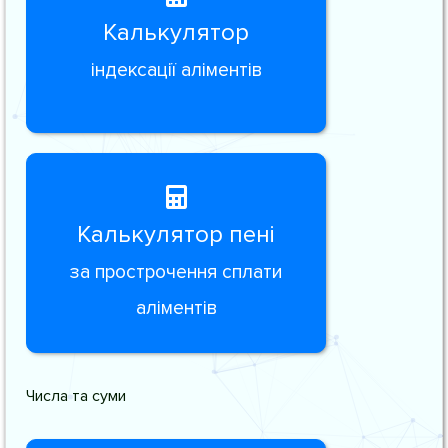
Калькулятор
індексації аліментів
Калькулятор пені
за прострочення сплати
аліментів
Числа та суми