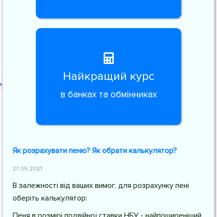
Найкращий курс
в банках та обмінниках
Як розрахувати пеню? Як обрати калькулятор?
27.05.2021
В залежності від ваших вимог, для розрахунку пені
оберіть калькулятор:
Пеня в розмірі подвійної ставки НБУ - найпоширеніший