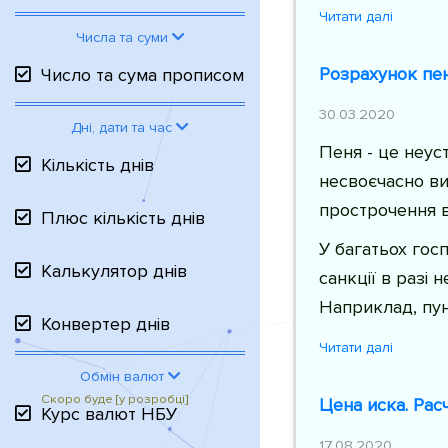
Читати далі
Числа та суми
Розрахунок пен
Число та сума прописом
30.03.2020
Дні, дати та час
Пеня - це неуст
Кількість днів
несвоєчасно ви
прострочення в
Плюс кількість днів
У багатьох гос
Калькулятор днів
санкції в разі 
Наприклад, пун
Конвертер днів
Читати далі
Обмін валют
Цена иска. Рас
Курс валют НБУ
17.08.2020