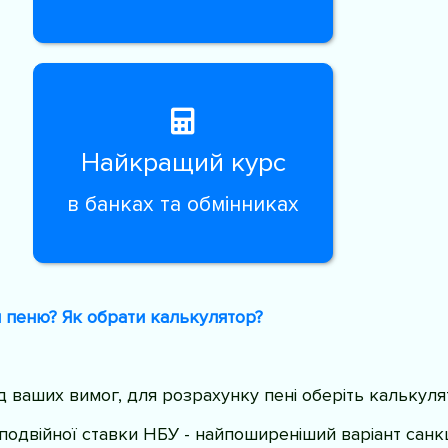
Найкращий курс
в банках та обмінниках
 пеню? Як обрати калькулятор?
ід ваших вимог, для розрахунку пені оберіть калькуля
 подвійної ставки НБУ - найпоширеніший варіант санк