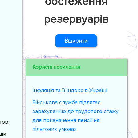
обстеження
резервуарів
Відкрити
Корисні посилання
Інфляція та її індекс в Україні
Військова служба підлягає
зарахуванню до трудового стажу
для призначення пенсії на
тор:
пільгових умовах
цій