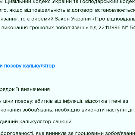
ть: Цивільний кодекс України та Господарський кодек
ого, якщо відповідальність в договорі встановлюється
язання, то є окремий Закон України «Про відповідаль
 виконання грошових зобов’язань» від 22.11.1996 № 5
и позову калькулятор
орядок її визначення
іни позову: збитків від інфляції, відсотків і пені за
онання зобов'язань, необхідно виконати наступні дії:
ичний калькулятор санкцій.
аборгованості, яка виникла за грошовими зобов'язанн