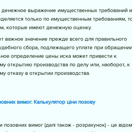
то денежное выражение имущественных требований и
еделяется только по имущественным требованиям, то
ям, которые имеют денежную оценку.
ет важное значение прежде всего для правильного
удебного сбора, подлежащего уплате при обращении
ьное определение цены иска может привести к
у открытию производства по делу или, наоборот, к
у отказу в открытии производства.
овних вимог. Калькулятор ціни позову
 позовних вимог (далі також - розрахунок) - це відом