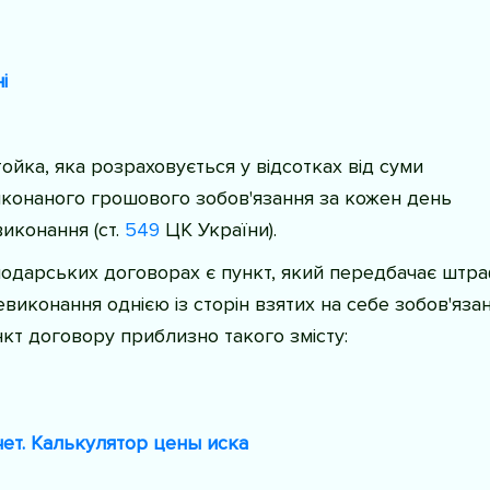
і
ойка, яка розраховується у відсотках від суми
конаного грошового зобов'язання за кожен день
иконання (
ст.
549
ЦК України
).
подарських договорах є пункт, який передбачає штра
невиконання однією із сторін взятих на себе зобов'язан
кт договору приблизно такого змісту:
чет. Калькулятор цены иска