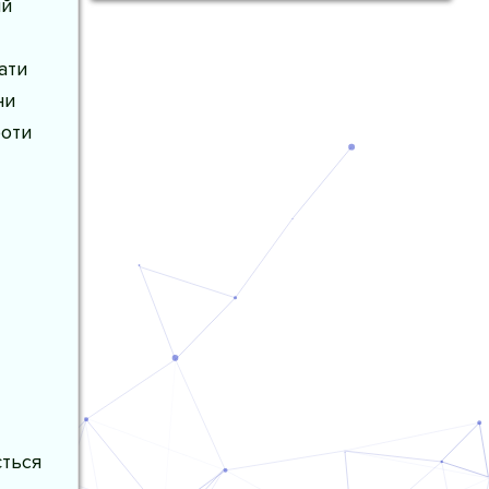
ий
ати
ни
роти
ється