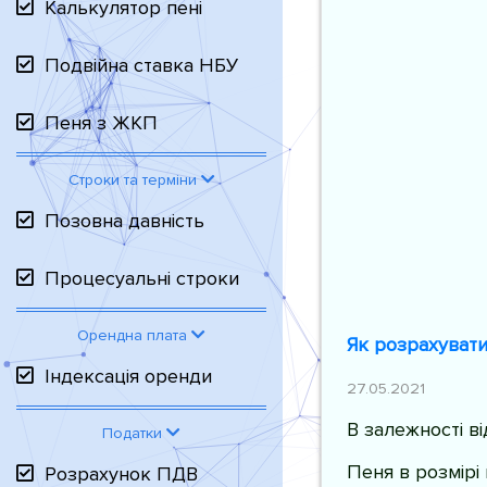
Калькулятор пені
Подвійна ставка НБУ
Пеня з ЖКП
Строки та терміни
Позовна давність
Процесуальні строки
Орендна плата
Як розрахувати
Індексація оренди
27.05.2021
В залежності в
Податки
Пеня в розмірі
Розрахунок ПДВ