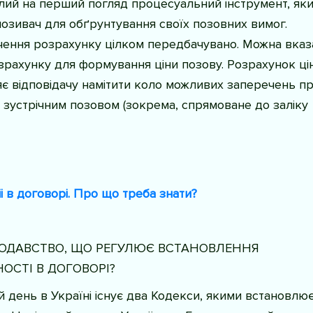
лий на перший погляд процесуальний інструмент, як
озивач для обґрунтування своїх позовних вимог.
чення розрахунку цілком передбачувано. Можна вказ
зрахунку для формування ціни позову. Розрахунок ці
є відповідачу намітити коло можливих заперечень п
ж зустрічним позовом (зокрема, спрямоване до заліку
і в договорі. Про що треба знати?
ОДАВСТВО, ЩО РЕГУЛЮЄ ВСТАНОВЛЕННЯ
ОСТІ В ДОГОВОРІ?
й день в Україні існує два Кодекси, якими встановлю