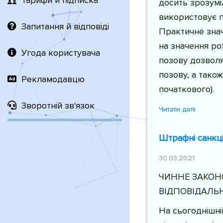
Тарифи й підписка
досить зрозумі
використовує п
Запитання й відповіді
Практичне зна
на значення ро
Угода користувача
позову дозволя
позову, а тако
Рекламодавцю
початкового).
Зворотній зв'язок
Читати далі
Штрафні санкці
30.03.2021
ЧИННЕ ЗАКОН
ВІДПОВІДАЛЬН
На сьогоднішні