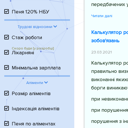
передбачених у
Пеня 120% НБУ
Читати далі
Трудові відносини
Калькулятор ро
Стаж роботи
зобов'язань
Лікарняні
23.03.2021
Калькулятор р
Мінімальна зарплата
правильно визн
виконанні якихо
Аліменти
борги виникают
Розмір аліментів
при невиконанн
Індексація аліментів
при порушення
порушення з і
Пеня по аліментах