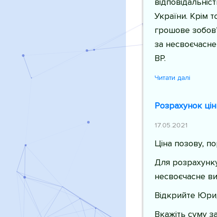
відповідальніс
України. Крім т
грошове зобов’
за несвоєчасне
ВР.
Читати далі
Розрахунок цін
17.05.2021
Ціна позову, п
Для розрахунку ц
несвоєчасне вик
Відкрийте Юрид
Вкажіть суму з