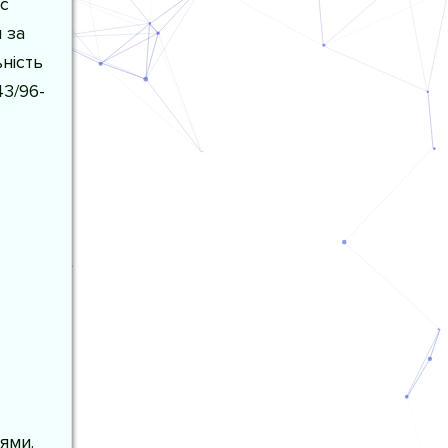
с
 за
ність
43/96-
ями.