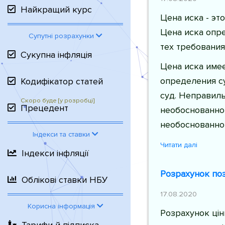
Найкращий курс
Цена иска - э
Цена иска опр
Супутні розрахунки
тех требовани
Сукупна інфляція
Цена иска име
определения с
Кодифікатор статей
суд. Неправил
Прецедент
необоснованном
необоснованном
Індекси та ставки
Читати далі
Індекси інфляції
Розрахунок поз
Облікові ставки НБУ
17.08.2020
Корисна інформація
Розрахунок ціни