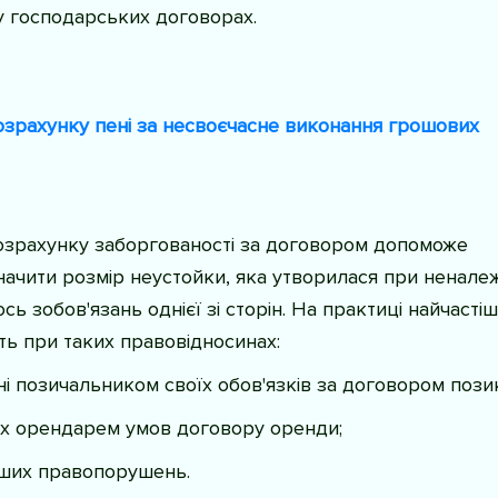
 господарських договорах.
зрахунку пені за несвоєчасне виконання грошових
озрахунку заборгованості за договором допоможе
ачити розмір неустойки, яка утворилася при ненале
сь зобов'язань однієї зі сторін. На практиці найчасті
ь при таких правовідносинах:
і позичальником своїх обов'язків за договором пози
х орендарем умов договору оренди;
нших правопорушень.