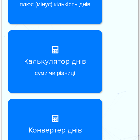
плюс (мінус) кількість днів
Калькулятор днів
суми чи різниці
Конвертер днів