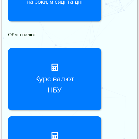
на роки, місяці та дні
Обмін валют
Курс валют
НБУ