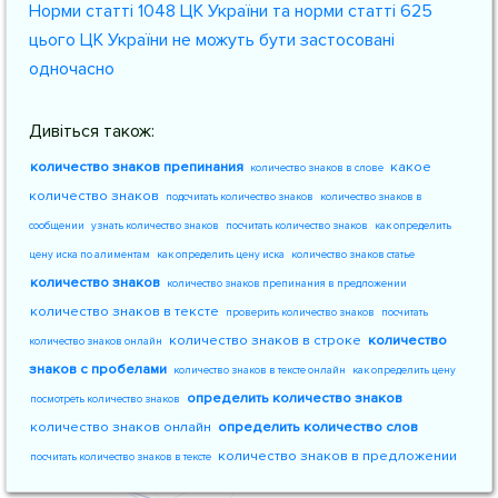
Норми статті 1048 ЦК України та норми статті 625
цього ЦК України не можуть бути застосовані
одночасно
Дивіться також:
количество знаков препинания
какое
количество знаков в слове
количество знаков
подсчитать количество знаков
количество знаков в
сообщении
узнать количество знаков
посчитать количество знаков
как определить
цену иска по алиментам
как определить цену иска
количество знаков статье
количество знаков
количество знаков препинания в предложении
количество знаков в тексте
проверить количество знаков
посчитать
количество знаков в строке
количество
количество знаков онлайн
знаков с пробелами
количество знаков в тексте онлайн
как определить цену
определить количество знаков
посмотреть количество знаков
количество знаков онлайн
определить количество слов
количество знаков в предложении
посчитать количество знаков в тексте