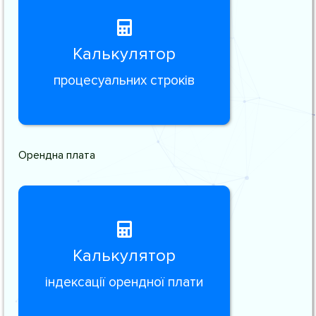
Калькулятор
процесуальних строків
Орендна плата
Калькулятор
індексації орендної плати