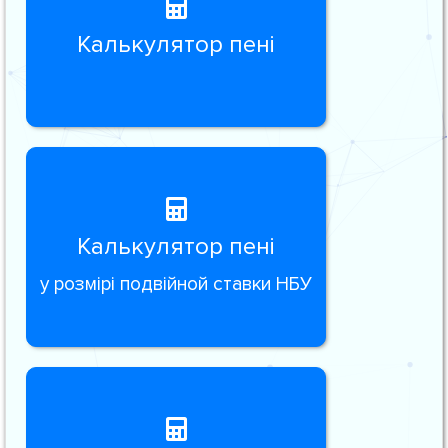
Калькулятор пені
Калькулятор пені
у розмірі подвійной ставки НБУ