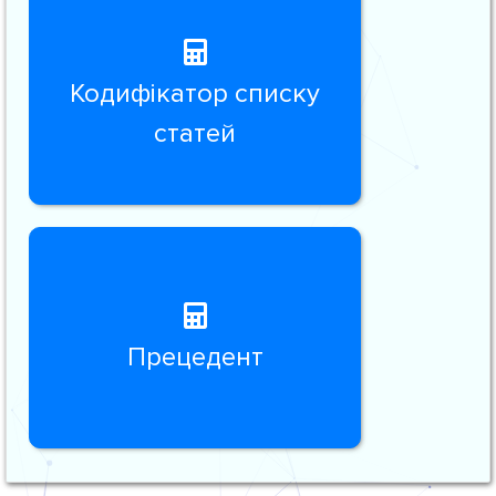
Кодифікатор списку
статей
Прецедент