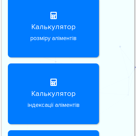
Калькулятор
розміру аліментів
Калькулятор
індексації аліментів