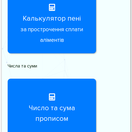
Калькулятор пені
за прострочення сплати
аліментів
Числа та суми
Число та сума
прописом