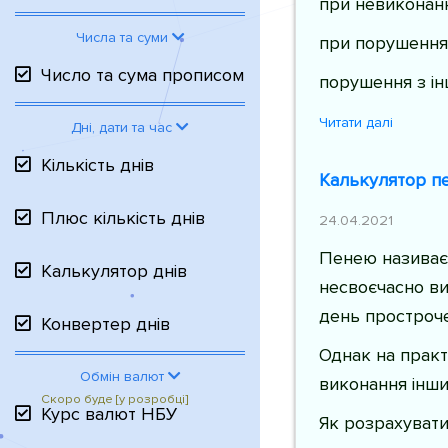
при невиконанн
Числа та суми
при порушення
Число та сума прописом
порушення з і
Читати далі
Дні, дати та час
Кількість днів
Калькулятор пе
Плюс кількість днів
24.04.2021
Пенею називаєт
Калькулятор днів
несвоєчасно ви
день простроче
Конвертер днів
Однак на практ
Обмін валют
виконання інши
Курс валют НБУ
Як розрахувати