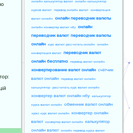
онлайн калькулятор валют
онлайн калькулятор
но
курсов валют
перевод онлайн валют
конвертация
онлайн переводчик валюты
валют онлайн
онлайн
онлайн конвертер валют нбу
переводчик валют
переводчик валюты
онлайн
курс валют рассчитать онлайн
онлайн
переводчик валют
конвертация валют
онлайн бесплатно
перевод валют онлайн
конвертирование валют онлайн
счётчик
тор:
валют онлайн
перевод валют онлайн
цій
калькулятор
рассчитать курс валют онлайн
конвертер валют онлайн нбу
калькулятор
обменник валют онлайн
курса валют онлайн
конвертер онлайн
кросс курс валют онлайн
валют
калькулятор
конвертер валют онлайн
онлайн валют
онлайн перевод курса валют