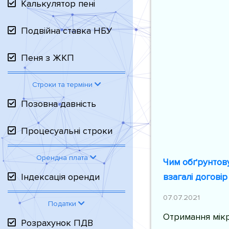
Калькулятор пені
Подвійна ставка НБУ
Пеня з ЖКП
Строки та терміни
Позовна давність
Процесуальні строки
Орендна плата
Чим обґрунтову
взагалі догові
Індексація оренди
07.07.2021
Податки
Отримання мікр
Розрахунок ПДВ