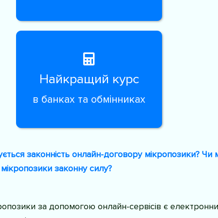
Найкращий курс
в банках та обмінниках
ється законність онлайн-договору мікропозики? Чи 
р мікропозики законну силу?
опозики за допомогою онлайн-сервісів є електронн