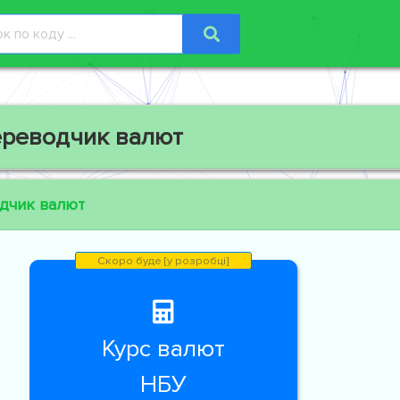
ереводчик валют
дчик валют
Курс валют
НБУ