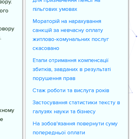
для призначення пенсії на
вору.
пільгових умовах
ного
Мораторій на нарахування
овору
санкцій за невчасну оплату
.
житлово-комунальних послуг
скасовано
Етапи отримання компенсації
збитків, завданих в результаті
порушення прав
Стаж роботи та вислуга років
Застосування статистики тексту в
жному
галузях науки та бізнесу
ше
На зобов’язання повернути суму
попередньої оплати