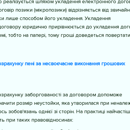
 реалізується шляхом укладення електронного дого
говір позики (мікропозики) відрізняється від звичай
ки лише способом його укладення. Укладення
договору юридично прирівнюється до укладення дог
мі, тобто на папері, тому гроші доведеться повертати
зрахунку пені за несвоєчасне виконання грошових
озрахунку заборгованості за договором допоможе
ачити розмір неустойки, яка утворилася при ненале
сь зобов'язань однієї зі сторін. На практиці найчасті
ь при таких правовідносинах: