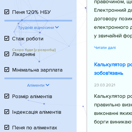
правочином, що
Електронний до
Пеня 120% НБУ
договору пози
електронного 
Трудові відносини
у звичайній фор
Стаж роботи
Читати далі
Лікарняні
Калькулятор ро
Мінімальна зарплата
зобов'язань
23.03.2021
Аліменти
Калькулятор р
Розмір аліментів
правильно визн
Індексація аліментів
виконанні якихо
борги виникают
Пеня по аліментах