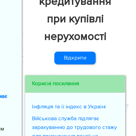
кредитування
при купівлі
нерухомості
Відкрити
Корисні посилання
має
Інфляція та її індекс в Україні
Військова служба підлягає
зарахуванню до трудового стажу
им