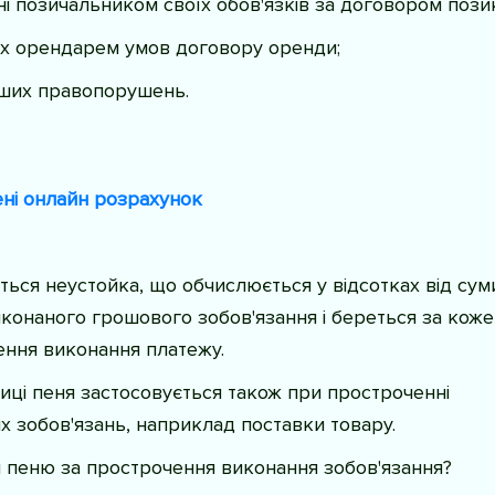
і позичальником своїх обов'язків за договором пози
х орендарем умов договору оренди;
нших правопорушень.
ні онлайн розрахунок
ься неустойка, що обчислюється у відсотках від сум
конаного грошового зобов'язання і береться за коже
ння виконання платежу.
иці пеня застосовується також при простроченні
х зобов'язань, наприклад поставки товару.
 пеню за прострочення виконання зобов'язання?