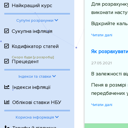
Для розрахунку
Найкращий курс
виконати наступн
Супутні розрахунки
Відкрийте каль
Сукупна інфляція
Читати далі
Кодифікатор статей
Як розрахувати
Прецедент
27.05.2021
В залежності в
Індекси та ставки
Пеня в розмірі
Індекси інфляції
передбачених у
Облікові ставки НБУ
Читати далі
Корисна інформація