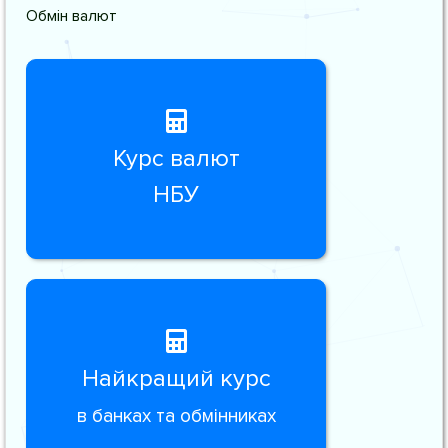
Обмін валют
Курс валют
НБУ
Найкращий курс
в банках та обмінниках