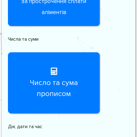
за прострочення сплати
аліментів
Числа та суми
Число та сума
прописом
Дні, дати та час