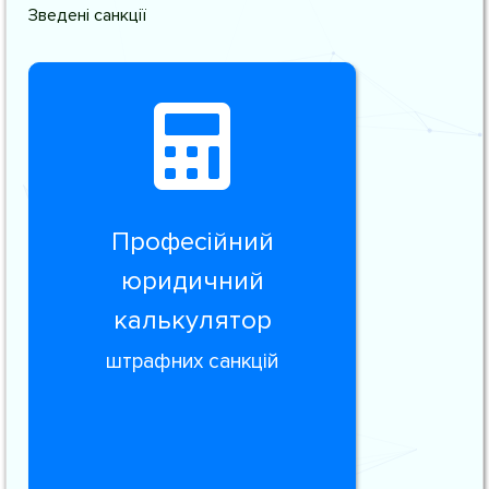
Зведені санкції
Професійний
юридичний
калькулятор
штрафних санкцій