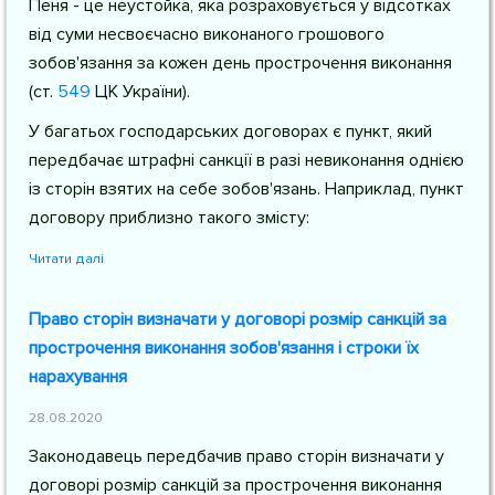
Пеня - це неустойка, яка розраховується у відсотках
від суми несвоєчасно виконаного грошового
зобов'язання за кожен день прострочення виконання
(
ст.
549
ЦК України
).
У багатьох господарських договорах є пункт, який
передбачає штрафні санкції в разі невиконання однією
із сторін взятих на себе зобов'язань. Наприклад, пункт
договору приблизно такого змісту:
Читати далі
Право сторін визначати у договорі розмір санкцій за
прострочення виконання зобов'язання і строки їх
нарахування
28.08.2020
Законодавець передбачив право сторін визначати у
договорі розмір санкцій за прострочення виконання