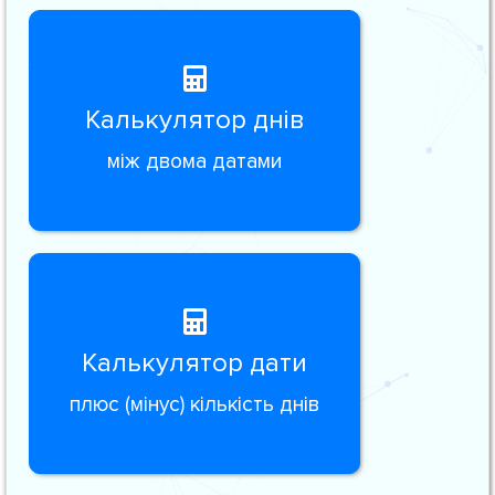
Калькулятор днів
між двома датами
Калькулятор дати
плюс (мінус) кількість днів