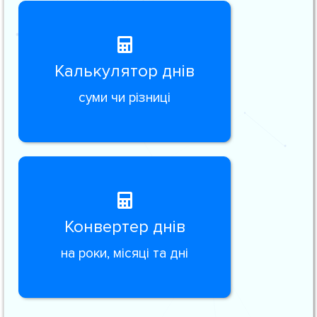
Калькулятор днів
суми чи різниці
Конвертер днів
на роки, місяці та дні