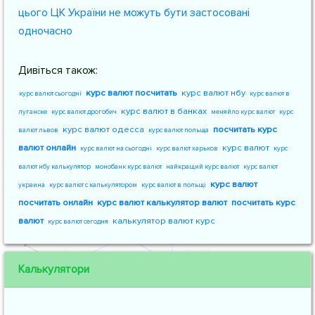
цього ЦК України не можуть бути застосовані
одночасно
Дивіться також:
курс валют посчитать
курс валют нбу
курс валют сьогодні
курс валют в
курс валют в банках
луганске
курс валют дрогобич
меняйло курс валют
курс
курс валют одесса
посчитать курс
валют львов
курс валют польща
валют онлайн
курс валют
курс валют на сьогодні
курс валют харьков
курс
валют нбу калькулятор
монобанк курс валют
найкращий курс валют
курс валют
курс валют
украина
курс валют с калькулятором
курс валют в польщі
посчитать онлайн
курс валют калькулятор валют
посчитать курс
валют
калькулятор валют курс
курс валют сегодня
Калькулятори