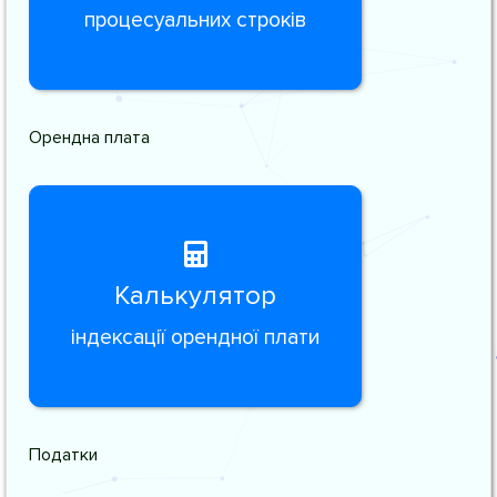
процесуальних строків
Орендна плата
Калькулятор
індексації орендної плати
Податки