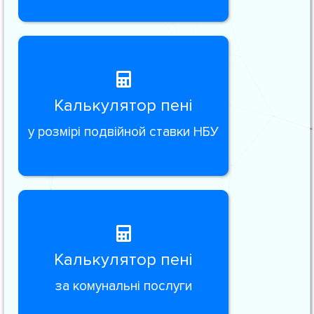
Калькулятор пені
у розмірі подвійной ставки НБУ
Калькулятор пені
за комунальні послуги