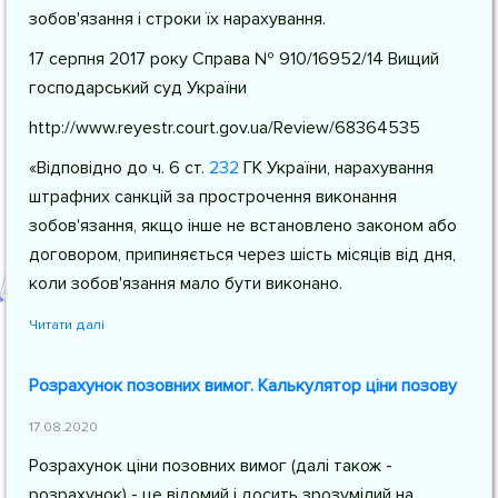
зобов'язання і строки їх нарахування.
17 серпня 2017 року Справа № 910/16952/14 Вищий
господарський суд України
http://www.reyestr.court.gov.ua/Review/68364535
«Відповідно до
ч. 6 ст.
232
ГК України
, нарахування
штрафних санкцій за прострочення виконання
зобов'язання, якщо інше не встановлено законом або
договором, припиняється через шість місяців від дня,
коли зобов'язання мало бути виконано.
Читати далі
Розрахунок позовних вимог. Калькулятор ціни позову
17.08.2020
Розрахунок ціни позовних вимог (далі також -
розрахунок) - це відомий і досить зрозумілий на