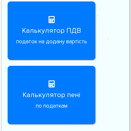
Калькулятор ПДВ
податок на додану вартість
Калькулятор пені
по податкам