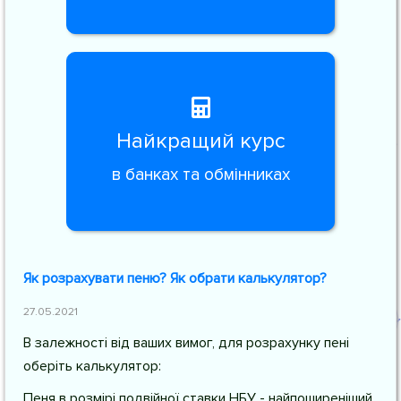
Найкращий курс
в банках та обмінниках
Як розрахувати пеню? Як обрати калькулятор?
27.05.2021
В залежності від ваших вимог, для розрахунку пені
оберіть калькулятор:
Пеня в розмірі подвійної ставки НБУ - найпоширеніший