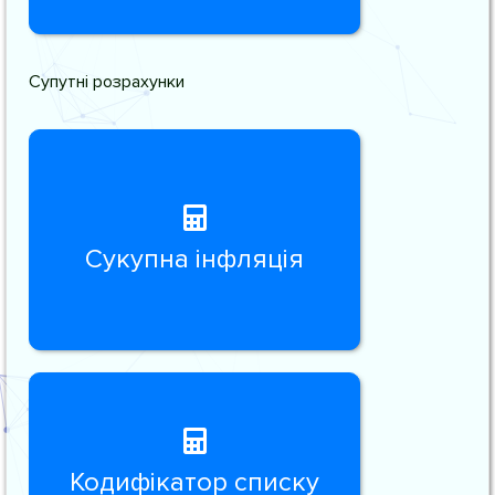
Супутні розрахунки
Сукупна інфляція
Кодифікатор списку