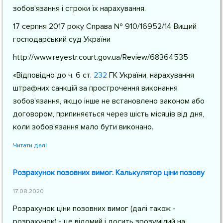
зобов'язання і строки їх нарахування.
17 серпня 2017 року Справа № 910/16952/14 Вищий
господарський суд України
http://www.reyestr.court.gov.ua/Review/68364535
«Відповідно до
ч. 6 ст.
232
ГК України
, нарахування
штрафних санкцій за прострочення виконання
зобов'язання, якщо інше не встановлено законом або
договором, припиняється через шість місяців від дня,
коли зобов'язання мало бути виконано.
Читати далі
Розрахунок позовних вимог. Калькулятор ціни позову
17.08.2020
Розрахунок ціни позовних вимог (далі також -
розрахунок) - це відомий і досить зрозумілий на