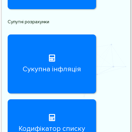
Супутні розрахунки
Сукупна інфляція
Кодифікатор списку