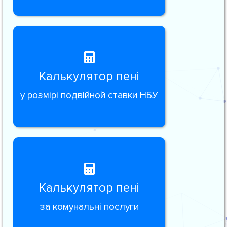
Калькулятор пені
у розмірі подвійной ставки НБУ
Калькулятор пені
за комунальні послуги