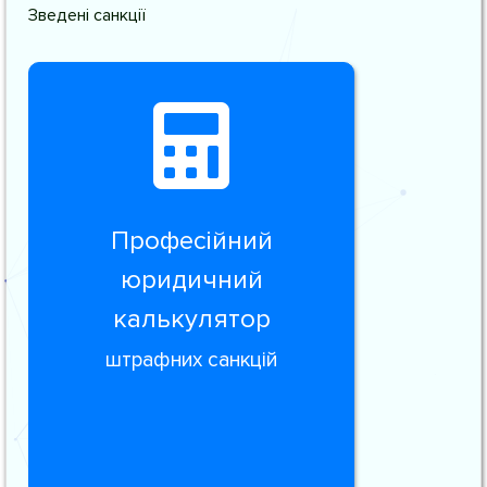
Зведені санкції
Професійний
юридичний
калькулятор
штрафних санкцій