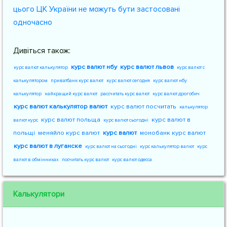
цього ЦК України не можуть бути застосовані
одночасно
Дивіться також:
курс валют нбу
курс валют львов
курс валют калькулятор
курс валют с
калькулятором
приватбанк курс валют
курс валют сегодня
курс валют нбу
калькулятор
найкращий курс валют
рассчитать курс валют
курс валют дрогобич
курс валют калькулятор валют
курс валют посчитать
калькулятор
курс валют польща
курс валют в
валют курс
курс валют сьогодні
польщі
меняйло курс валют
курс валют
монобанк курс валют
курс валют в луганске
курс валют на сьогодні
курс калькулятор валют
курс
валют в обмінниках
посчитать курс валют
курс валют одесса
Калькулятори