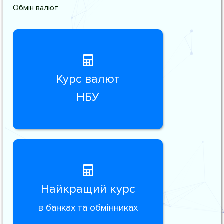
Обмін валют
Курс валют
НБУ
Найкращий курс
в банках та обмінниках