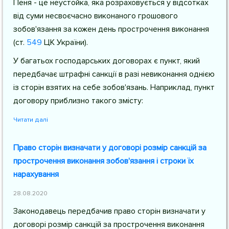
Пеня - це неустойка, яка розраховується у відсотках
від суми несвоєчасно виконаного грошового
зобов'язання за кожен день прострочення виконання
(
ст.
549
ЦК України
).
У багатьох господарських договорах є пункт, який
передбачає штрафні санкції в разі невиконання однією
із сторін взятих на себе зобов'язань. Наприклад, пункт
договору приблизно такого змісту:
Читати далі
Право сторін визначати у договорі розмір санкцій за
прострочення виконання зобов'язання і строки їх
нарахування
28.08.2020
Законодавець передбачив право сторін визначати у
договорі розмір санкцій за прострочення виконання