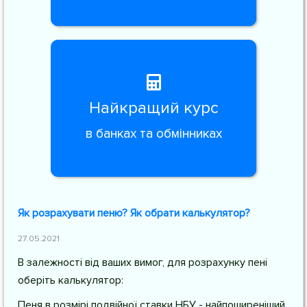
Найкращий курс
в банках та обмінниках
Як розрахувати пеню? Як обрати калькулятор?
27.05.2021
В залежності від ваших вимог, для розрахунку пені
оберіть калькулятор:
Пеня в розмірі подвійної ставки НБУ - найпоширеніший