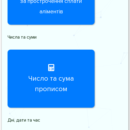
за прострочення сплати
аліментів
Числа та суми
Число та сума
прописом
Дні, дати та час