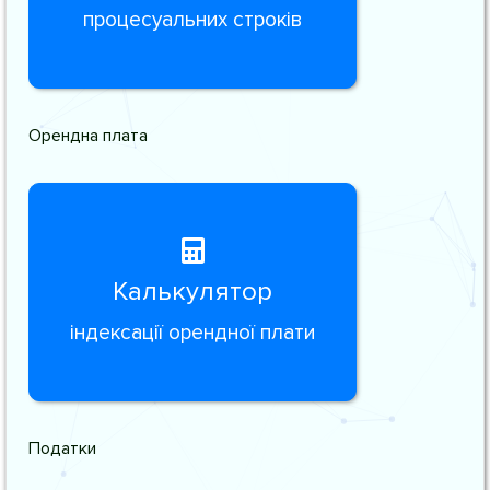
процесуальних строків
Орендна плата
Калькулятор
індексації орендної плати
Податки