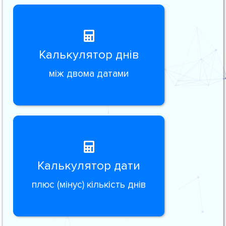
Калькулятор днів
між двома датами
Калькулятор дати
плюс (мінус) кількість днів