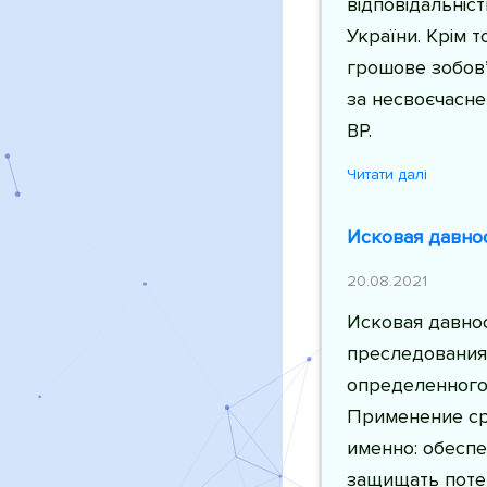
відповідальніс
України. Крім т
грошове зобов’
за несвоєчасне
ВР.
Читати далі
Исковая давнос
20.08.2021
Исковая давнос
преследования 
определенного
Применение ср
именно: обесп
защищать поте