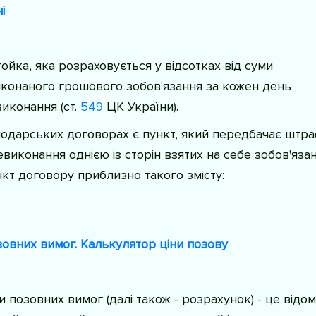
і
ойка, яка розраховується у відсотках від суми
конаного грошового зобов'язання за кожен день
иконання (
ст.
549
ЦК України
).
подарських договорах є пункт, який передбачає штра
невиконання однією із сторін взятих на себе зобов'язан
кт договору приблизно такого змісту:
овних вимог. Калькулятор ціни позову
 позовних вимог (далі також - розрахунок) - це відом