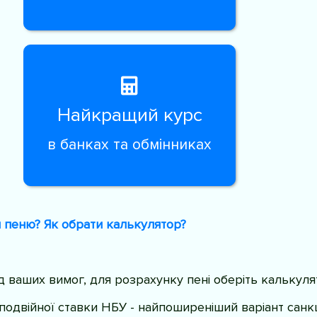
Найкращий курс
в банках та обмінниках
 пеню? Як обрати калькулятор?
ід ваших вимог, для розрахунку пені оберіть калькуля
 подвійної ставки НБУ - найпоширеніший варіант санк