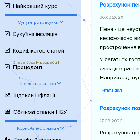
Розрахунок пен
Найкращий курс
30.03.2020
Супутні розрахунки
Пеня - це неуст
Сукупна інфляція
несвоєчасно ви
прострочення в
Кодифікатор статей
У багатьох гос
Прецедент
санкції в разі 
Наприклад, пун
Індекси та ставки
Читати далі
Індекси інфляції
Розрахунок поз
Облікові ставки НБУ
17.08.2020
Корисна інформація
Розрахунок ціни