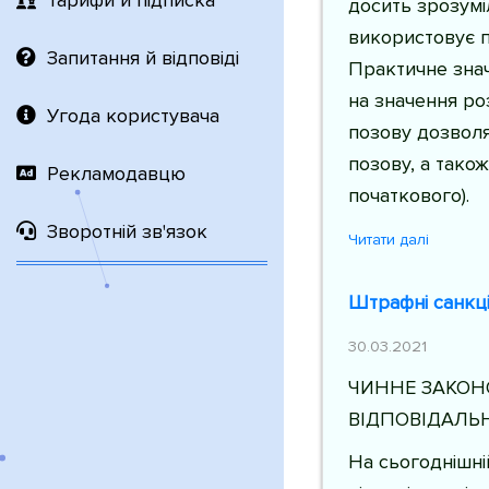
Тарифи й підписка
досить зрозумі
використовує п
Запитання й відповіді
Практичне зна
на значення ро
Угода користувача
позову дозволя
позову, а тако
Рекламодавцю
початкового).
Зворотній зв'язок
Читати далі
Штрафні санкці
30.03.2021
ЧИННЕ ЗАКОН
ВІДПОВІДАЛЬН
На сьогоднішні