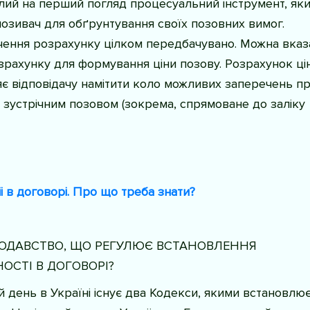
лий на перший погляд процесуальний інструмент, як
озивач для обґрунтування своїх позовних вимог.
чення розрахунку цілком передбачувано. Можна вказ
зрахунку для формування ціни позову. Розрахунок ці
є відповідачу намітити коло можливих заперечень п
ж зустрічним позовом (зокрема, спрямоване до заліку
і в договорі. Про що треба знати?
ОДАВСТВО, ЩО РЕГУЛЮЄ ВСТАНОВЛЕННЯ
ОСТІ В ДОГОВОРІ?
й день в Україні існує два Кодекси, якими встановлю