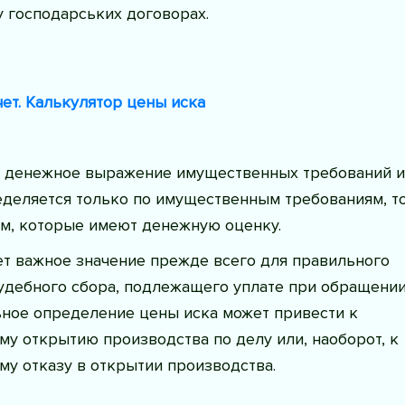
 господарських договорах.
чет. Калькулятор цены иска
то денежное выражение имущественных требований и
еделяется только по имущественным требованиям, то
ям, которые имеют денежную оценку.
ет важное значение прежде всего для правильного
удебного сбора, подлежащего уплате при обращении
ьное определение цены иска может привести к
у открытию производства по делу или, наоборот, к
у отказу в открытии производства.