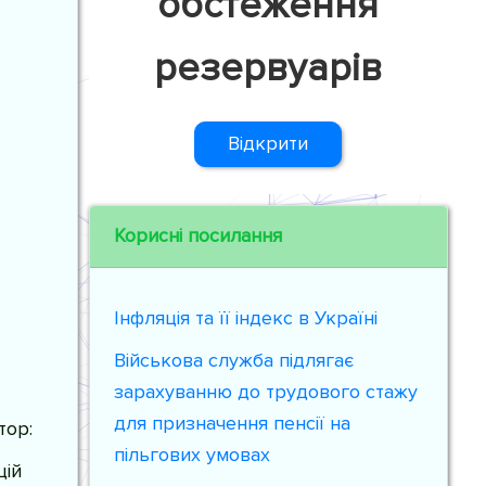
обстеження
резервуарів
Відкрити
Корисні посилання
Інфляція та її індекс в Україні
Військова служба підлягає
зарахуванню до трудового стажу
для призначення пенсії на
тор:
пільгових умовах
цій