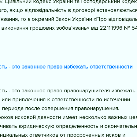
ть: Цивільний кодекс України та Господарський кодек
ого, якщо відповідальність в договорі встановлюється
язання, то є окремий Закон України «Про відповідаль
 виконання грошових зобов’язань» від 22.11.1996 № 5
ть - это законное право избежать ответственности
ть - это законное право правонарушителя избежать
или привлечения к ответственности по истечении
 периода после совершения правонарушения.
оков исковой давности имеет несколько важных цел
ечивать юридическую определенность и окончательн
нциальных ответчиков от просроченных исков и