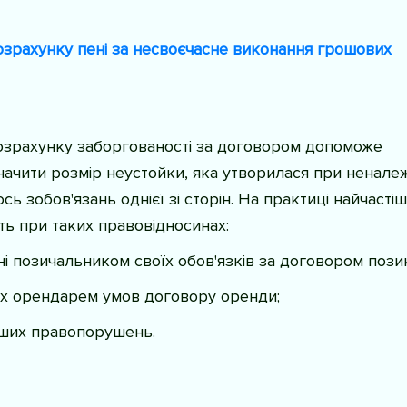
зрахунку пені за несвоєчасне виконання грошових
озрахунку заборгованості за договором допоможе
ачити розмір неустойки, яка утворилася при ненале
сь зобов'язань однієї зі сторін. На практиці найчасті
ь при таких правовідносинах:
і позичальником своїх обов'язків за договором пози
х орендарем умов договору оренди;
нших правопорушень.