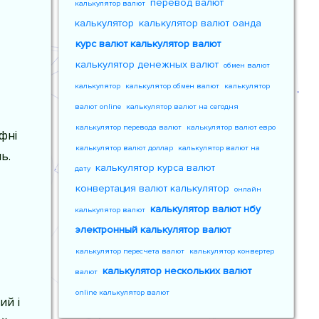
перевод валют
калькулятор валют
калькулятор
калькулятор валют оанда
курс валют калькулятор валют
калькулятор денежных валют
обмен валют
калькулятор
калькулятор обмен валют
калькулятор
валют online
калькулятор валют на сегодня
калькулятор перевода валют
калькулятор валют евро
фні
калькулятор валют доллар
калькулятор валют на
ь.
калькулятор курса валют
дату
конвертация валют калькулятор
онлайн
калькулятор валют нбу
калькулятор валют
электронный калькулятор валют
калькулятор пересчета валют
калькулятор конвертер
калькулятор нескольких валют
валют
online калькулятор валют
ий і