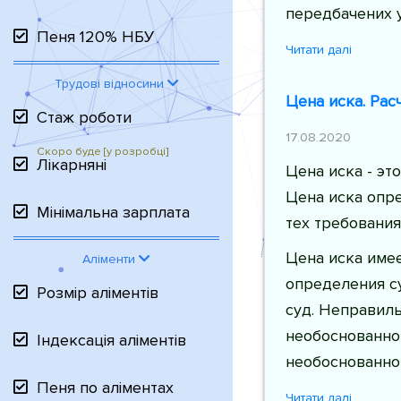
передбачених у
Пеня 120% НБУ
Читати далі
Трудові відносини
Цена иска. Рас
Стаж роботи
17.08.2020
Лікарняні
Цена иска - э
Цена иска опр
Мінімальна зарплата
тех требовани
Цена иска име
Аліменти
определения с
Розмір аліментів
суд. Неправил
необоснованном
Індексація аліментів
необоснованном
Пеня по аліментах
Читати далі