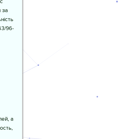
с
 за
ність
43/96-
ей, а
ость,