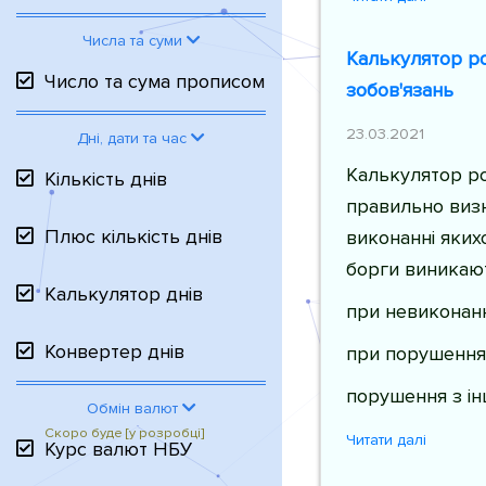
Числа та суми
Калькулятор ро
Число та сума прописом
зобов'язань
23.03.2021
Дні, дати та час
Калькулятор р
Кількість днів
правильно визн
Плюс кількість днів
виконанні якихо
борги виникают
Калькулятор днів
при невиконанн
Конвертер днів
при порушення
порушення з і
Обмін валют
Читати далі
Курс валют НБУ