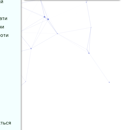
ий
ати
ни
роти
ється