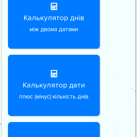
Калькулятор днів
між двома датами
Калькулятор дати
плюс (мінус) кількість днів