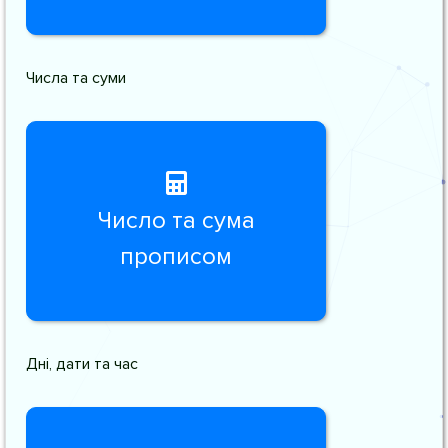
Числа та суми
Число та сума
прописом
Дні, дати та час