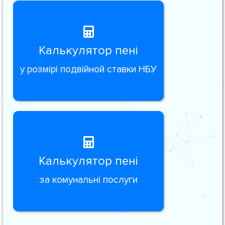
Калькулятор пені
у розмірі подвійной ставки НБУ
Калькулятор пені
за комунальні послуги