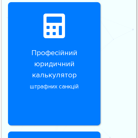
Професійний
юридичний
калькулятор
штрафних санкцій