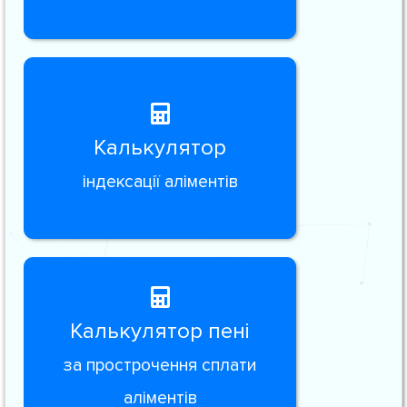
Калькулятор
індексації аліментів
Калькулятор пені
за прострочення сплати
аліментів