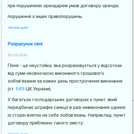
при порушеннях орендарем умов договору оренди;
порушення з інших правопорушень.
Читати далі
Розрахунок пені
30.03.2020
Пеня - це неустойка, яка розраховується у відсотках
від суми несвоєчасно виконаного грошового
зобов'язання за кожен день прострочення виконання
(
ст.
549
ЦК України
).
У багатьох господарських договорах є пункт, який
передбачає штрафні санкції в разі невиконання однією
із сторін взятих на себе зобов'язань. Наприклад, пункт
договору приблизно такого змісту: