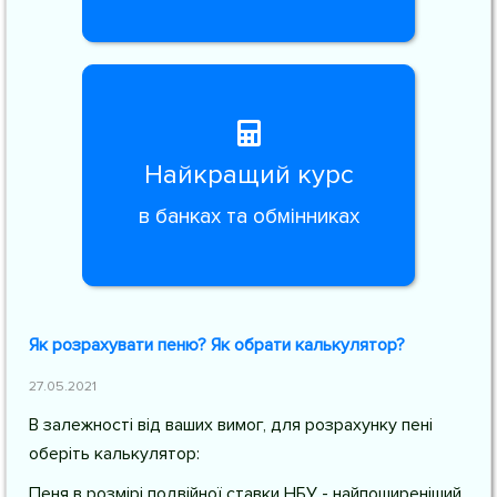
Найкращий курс
в банках та обмінниках
Як розрахувати пеню? Як обрати калькулятор?
27.05.2021
В залежності від ваших вимог, для розрахунку пені
оберіть калькулятор:
Пеня в розмірі подвійної ставки НБУ - найпоширеніший