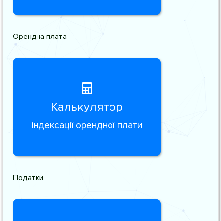
Орендна плата
Калькулятор
індексації орендної плати
Податки