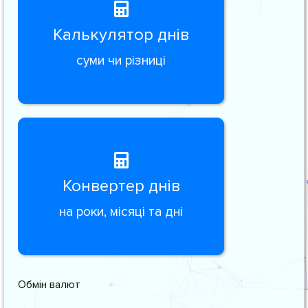
Калькулятор днів
суми чи різниці
Конвертер днів
на роки, місяці та дні
Обмін валют