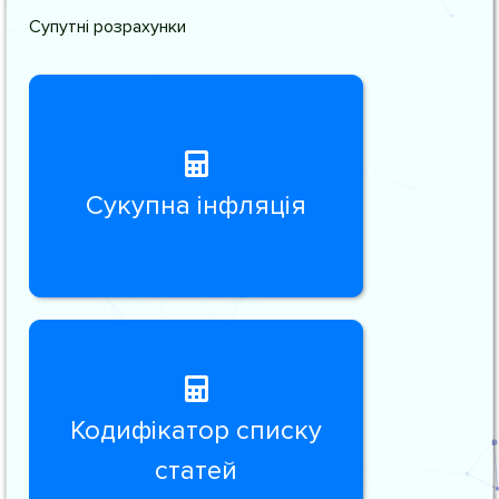
Супутні розрахунки
Сукупна інфляція
Кодифікатор списку
статей