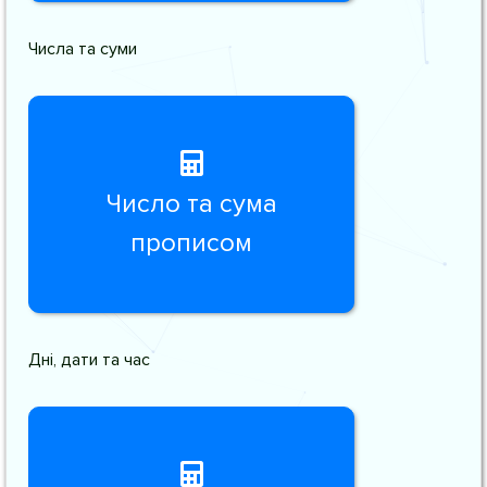
Числа та суми
Число та сума
прописом
Дні, дати та час