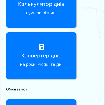
Калькулятор днів
суми чи різниці
Конвертер днів
на роки, місяці та дні
Обмін валют