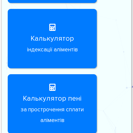
Калькулятор
індексації аліментів
Калькулятор пені
за прострочення сплати
аліментів