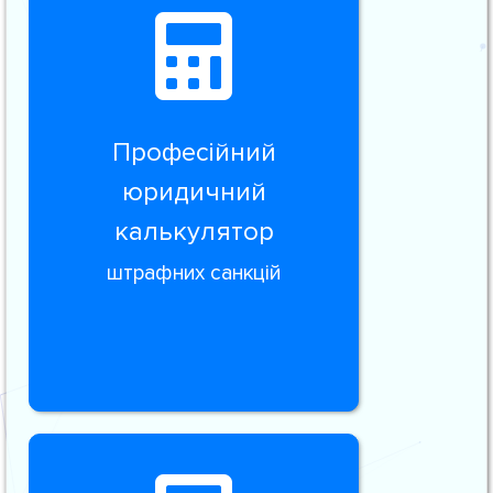
Професійний
юридичний
калькулятор
штрафних санкцій