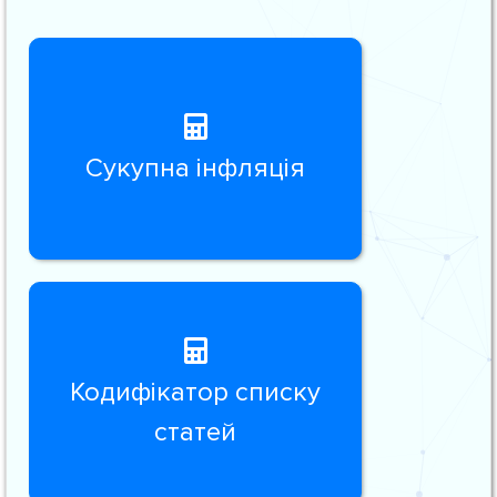
Сукупна інфляція
Кодифікатор списку
статей