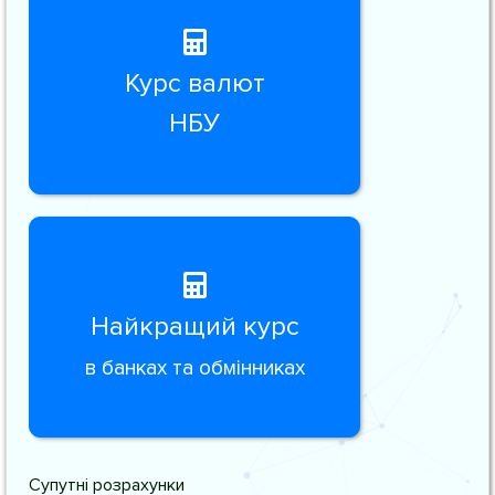
Курс валют
НБУ
Найкращий курс
в банках та обмінниках
Супутні розрахунки