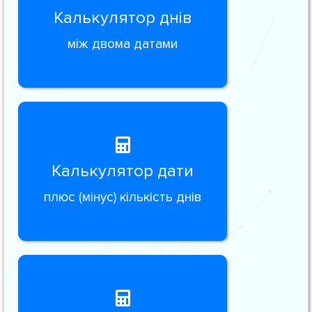
Калькулятор днів
між двома датами
Калькулятор дати
плюс (мінус) кількість днів