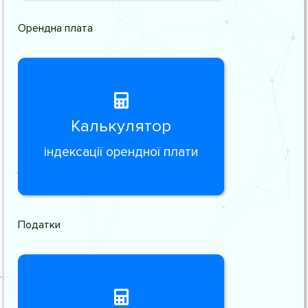
Орендна плата
Калькулятор
індексації орендної плати
Податки