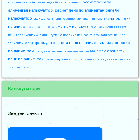
расчет пени по
алиментам онлайн
расчет неустойки по алиментам
алиментам калькулятор
расчет пени по алиментам онлайн
калькулятор
калькулятор пени
срок давности пени по алиментам карантин
по алиментам
пени по алиментам калькулятор
калькулятор расчета
пени по алиментам онлайн
неустойка по алиментам расчет
срок давности пени по
формула расчета пени по алиментам
расчет пени
алиментам ковид
по алиментам
срок давности
срок давности пени по алиментам covid-19
пени по алиментам
расчет задолженности по алиментам
срок давности пени по
алиментам covid
Калькулятори
Зведені санкції