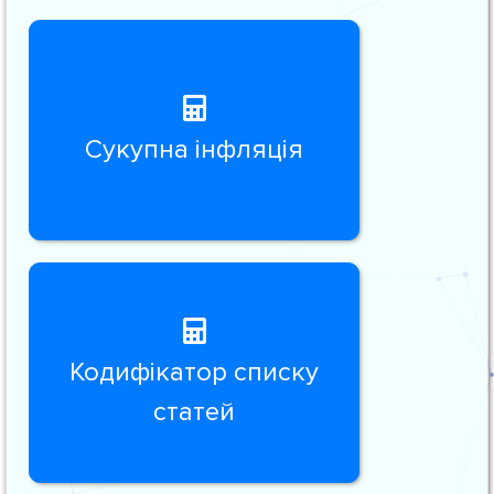
Сукупна інфляція
Кодифікатор списку
статей