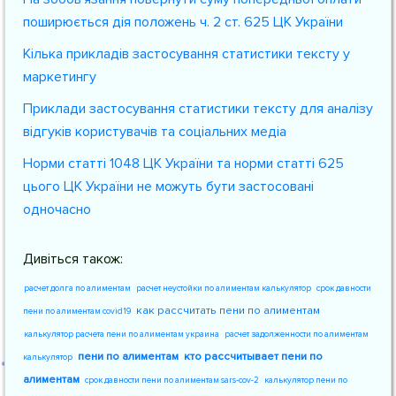
поширюється дія положень ч. 2 ст. 625 ЦК України
Кілька прикладів застосування статистики тексту у
маркетингу
Приклади застосування статистики тексту для аналізу
відгуків користувачів та соціальних медіа
Норми статті 1048 ЦК України та норми статті 625
цього ЦК України не можуть бути застосовані
одночасно
Дивіться також:
расчет долга по алиментам
расчет неустойки по алиментам калькулятор
срок давности
как рассчитать пени по алиментам
пени по алиментам covid19
калькулятор расчета пени по алиментам украина
расчет задолженности по алиментам
пени по алиментам
кто рассчитывает пени по
калькулятор
алиментам
срок давности пени по алиментам sars-cov-2
калькулятор пени по