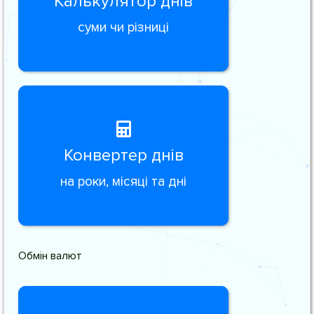
Калькулятор днів
суми чи різниці
Конвертер днів
на роки, місяці та дні
Обмін валют