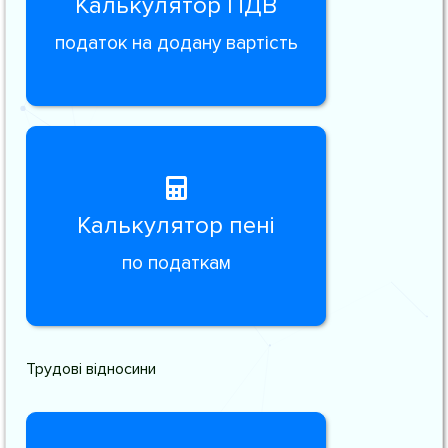
Калькулятор ПДВ
податок на додану вартість
Калькулятор пені
по податкам
Трудові відносини