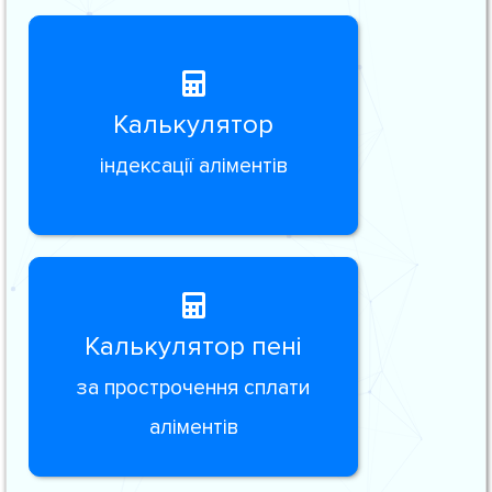
Калькулятор
індексації аліментів
Калькулятор пені
за прострочення сплати
аліментів