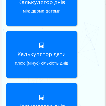
Калькулятор днів
між двома датами
Калькулятор дати
плюс (мінус) кількість днів