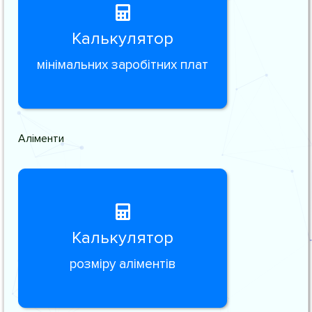
Калькулятор
мінімальних заробітних плат
Аліменти
Калькулятор
розміру аліментів