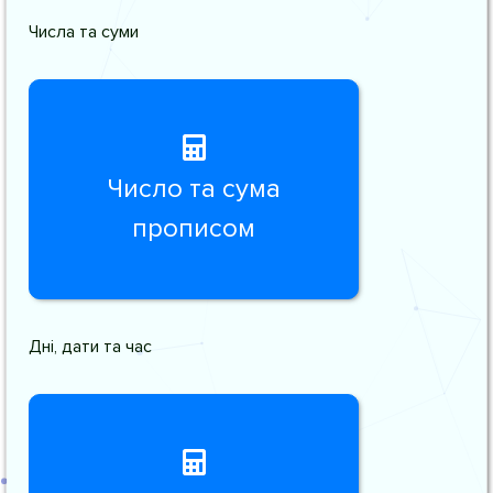
Числа та суми
Число та сума
прописом
Дні, дати та час