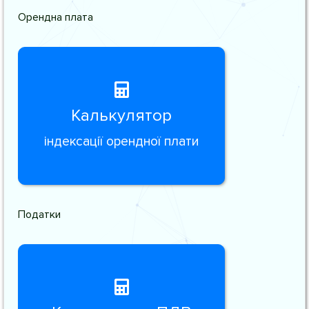
Орендна плата
Калькулятор
індексації орендної плати
Податки