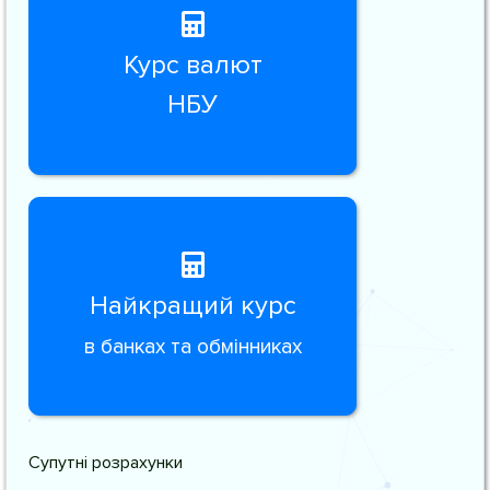
Курс валют
НБУ
Найкращий курс
в банках та обмінниках
Супутні розрахунки