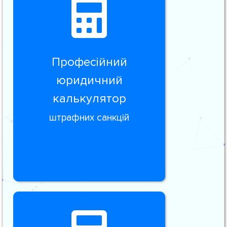
Професійний
юридичний
калькулятор
штрафних санкцій