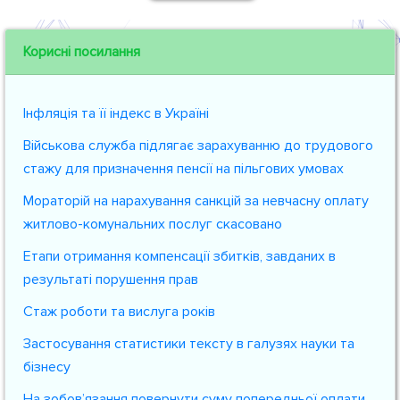
Корисні посилання
Інфляція та її індекс в Україні
Військова служба підлягає зарахуванню до трудового
стажу для призначення пенсії на пільгових умовах
Мораторій на нарахування санкцій за невчасну оплату
житлово-комунальних послуг скасовано
Етапи отримання компенсації збитків, завданих в
результаті порушення прав
Стаж роботи та вислуга років
Застосування статистики тексту в галузях науки та
бізнесу
На зобов’язання повернути суму попередньої оплати