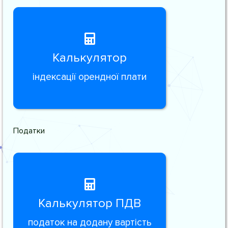
Калькулятор
індексації орендної плати
Податки
Калькулятор ПДВ
податок на додану вартість