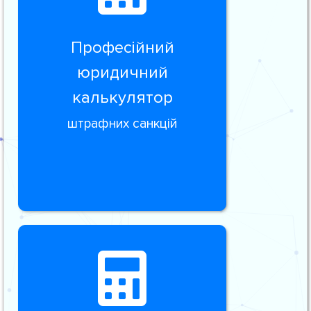
Професійний
юридичний
калькулятор
штрафних санкцій