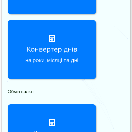
Конвертер днів
на роки, місяці та дні
Обмін валют