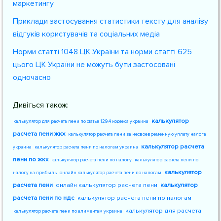
маркетингу
Приклади застосування статистики тексту для аналізу
відгуків користувачів та соціальних медіа
Норми статті 1048 ЦК України та норми статті 625
цього ЦК України не можуть бути застосовані
одночасно
Дивіться також:
калькулятор
калькулятор для расчета пени по статье 129.4 кодекса украина
расчета пени жкх
калькулятор расчета пени за несвоевременную уплату налога
калькулятор расчета
украина
калькулятор расчета пени по налогам украина
пени по жкх
калькулятор расчета пени по налогу
калькулятор расчета пени по
калькулятор
налогу на прибыль
онлайн калькулятор расчета пени по налогам
расчета пени
онлайн калькулятор расчета пени
калькулятор
расчета пени по ндс
калькулятор расчёта пени по налогам
калькулятор для расчета
калькулятор расчета пени по алиментам украина