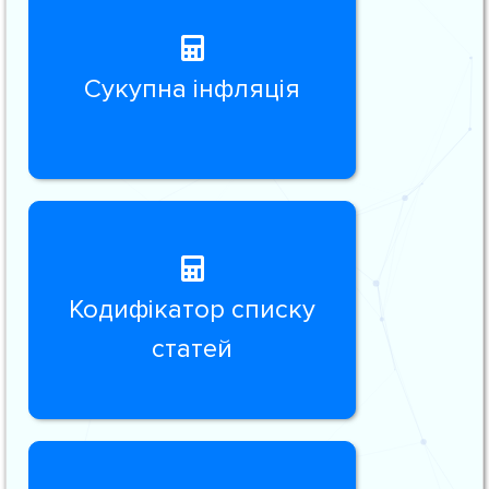
Сукупна інфляція
Кодифікатор списку
статей