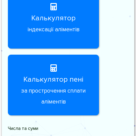
Калькулятор
індексації аліментів
Калькулятор пені
за прострочення сплати
аліментів
Числа та суми