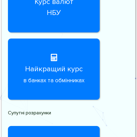
Курс валют
НБУ
Найкращий курс
в банках та обмінниках
Супутні розрахунки