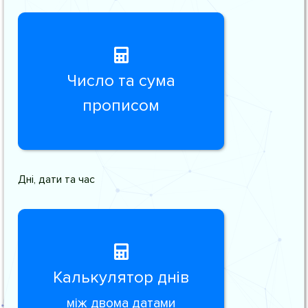
Число та сума
прописом
Дні, дати та час
Калькулятор днів
між двома датами