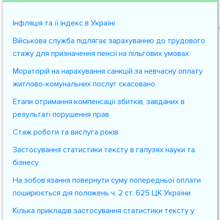
Інфляція та її індекс в Україні
Військова служба підлягає зарахуванню до трудового
стажу для призначення пенсії на пільгових умовах
Мораторій на нарахування санкцій за невчасну оплату
житлово-комунальних послуг скасовано
Етапи отримання компенсації збитків, завданих в
результаті порушення прав
Стаж роботи та вислуга років
Застосування статистики тексту в галузях науки та
бізнесу
На зобов’язання повернути суму попередньої оплати
поширюється дія положень ч. 2 ст. 625 ЦК України
Кілька прикладів застосування статистики тексту у