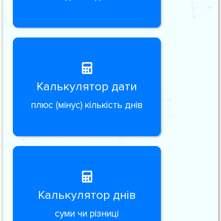
Калькулятор дати
плюс (мінус) кількість днів
Калькулятор днів
суми чи різниці